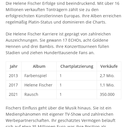
Die Helene Fischer Erfolge sind beeindruckend. Mit über 16
Millionen verkauften Tonträgern zählt sie zu den
erfolgreichsten Künstlerinnen Europas. Ihre Alben erreichen
regelmäßig Platin-Status und dominieren die Charts.
Die Helene Fischer Karriere ist geprägt von zahlreichen
Auszeichnungen. Sie gewann 17 ECHOs, acht Goldene
Hennen und drei Bambis. Ihre Konzerttourneen füllen
Stadien und ziehen Hunderttausende Fans an.
Jahr
Album
Chartplatzierung
Verkäufe
2013
Farbenspiel
1
2,7 Mio.
2017
Helene Fischer
1
1,1 Mio.
2021
Rausch
1
350.000
Fischers Einfluss geht über die Musik hinaus. Sie ist ein
Medienphänomen mit eigener TV-Show und zahlreichen
Werbepartnerschaften. Ihr geschätztes Vermögen beläuft
sich auf etwa 35 Millionen Euro, was ihre Position als