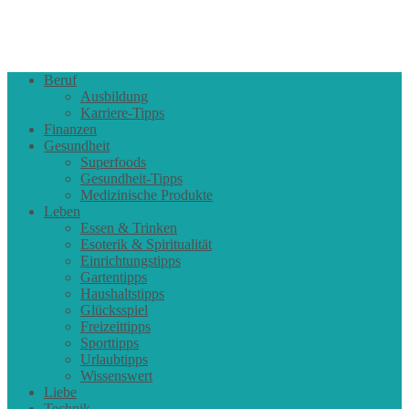
Beruf
Ausbildung
Karriere-Tipps
Finanzen
Gesundheit
Superfoods
Gesundheit-Tipps
Medizinische Produkte
Leben
Essen & Trinken
Esoterik & Spiritualität
Einrichtungstipps
Gartentipps
Haushaltstipps
Glücksspiel
Freizeittipps
Sporttipps
Urlaubtipps
Wissenswert
Liebe
Technik