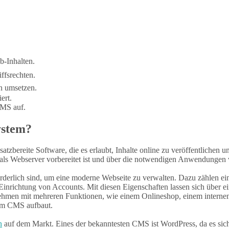
b-Inhalten.
ffsrechten.
en umsetzen.
ert.
CMS auf.
ystem?
nsatzbereite Software, die es erlaubt, Inhalte online zu veröffentliche
 als Webserver vorbereitet ist und über die notwendigen Anwendungen 
derlich sind, um eine moderne Webseite zu verwalten. Dazu zählen eine
Einrichtung von Accounts. Mit diesen Eigenschaften lassen sich über e
hmen mit mehreren Funktionen, wie einem Onlineshop, einem internen 
nem CMS aufbaut.
n
auf dem Markt. Eines der bekanntesten CMS ist WordPress, da es sich 