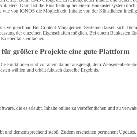
s Anbieters. Damit ist die Einarbeitung bei einem Baukastensystem noc
e wie von IONOS die Möglichkeit, Inhalte von der Künstlichen Intellige
ls vergleichbar. Bei Content-Management-Systemen lassen sich Themes 
npassung der einzelnen Eigenschaften möglich. Bei einem Baukasten läs
lso ebenfalls einfacher.
ür größere Projekte eine gute Plattform
 Die Funktionen sind vor allem darauf ausgelegt, dem Webseitenbetreibe
sten wählen und erhält faktisch dasselbe Ergebnis.
ware, die es erlaubt, Inhalte online zu veröffentlichen und zu verwalte
robt und dementsprechend stabil. Zudem erscheinen permanent Updates, 