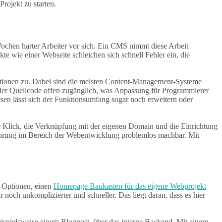
Projekt zu starten.
 Wochen harter Arbeiter vor sich. Ein CMS nimmt diese Arbeit
e wie einer Webseite schleichen sich schnell Fehler ein, die
nktionen zu. Dabei sind die meisten Content-Management-Systeme
 der Quellcode offen zugänglich, was Anpassung für Programmierer
sen lässt sich der Funktionsumfang sogar noch erweitern oder
 Klick, die Verknüpfung mit der eigenen Domain und die Einrichtung
Erfahrung im Bereich der Webentwicklung problemlos machbar. Mit
e Optionen, einen
Homepage Baukasten für das eigene Webprojekt
och unkomplizierter und schneller. Das liegt daran, dass es hier
ispielsweise einem Blogpost, über das interne Backend. Mit einem