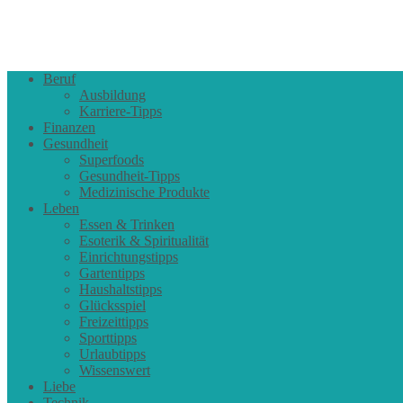
Beruf
Ausbildung
Karriere-Tipps
Finanzen
Gesundheit
Superfoods
Gesundheit-Tipps
Medizinische Produkte
Leben
Essen & Trinken
Esoterik & Spiritualität
Einrichtungstipps
Gartentipps
Haushaltstipps
Glücksspiel
Freizeittipps
Sporttipps
Urlaubtipps
Wissenswert
Liebe
Technik