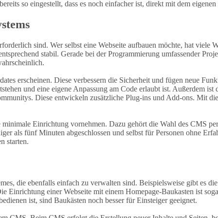
eits so eingestellt, dass es noch einfacher ist, direkt mit dem eigenen 
ystems
rforderlich sind. Wer selbst eine Webseite aufbauen möchte, hat viele
entsprechend stabil. Gerade bei der Programmierung umfassender Projekt
wahrscheinlich.
pdates erscheinen. Diese verbessern die Sicherheit und fügen neue Fu
ntstehen und eine eigene Anpassung am Code erlaubt ist. Außerdem ist
mmunitys. Diese entwickeln zusätzliche Plug-ins und Add-ons. Mit die
e minimale Einrichtung vornehmen. Dazu gehört die Wahl des CMS per
 weniger als fünf Minuten abgeschlossen und selbst für Personen ohne 
 starten.
s, die ebenfalls einfach zu verwalten sind. Beispielsweise gibt es di
 Einrichtung einer Webseite mit einem Homepage-Baukasten ist sogar n
dienen ist, sind Baukästen noch besser für Einsteiger geeignet.
em CMS. Beim CMS erfolgt die Erstellung neuer Inhalte und Seiten, be