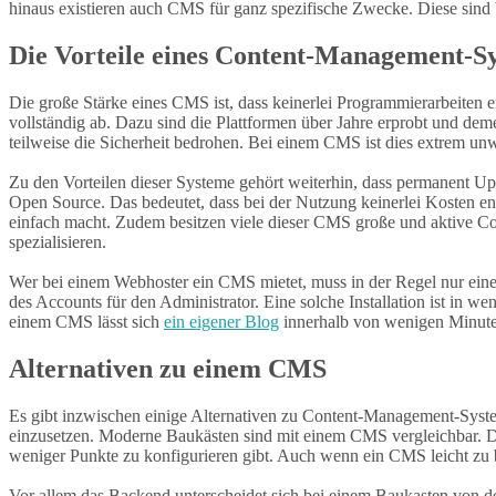
hinaus existieren auch CMS für ganz spezifische Zwecke. Diese sind ber
Die Vorteile eines Content-Management-S
Die große Stärke eines CMS ist, dass keinerlei Programmierarbeiten e
vollständig ab. Dazu sind die Plattformen über Jahre erprobt und dem
teilweise die Sicherheit bedrohen. Bei einem CMS ist dies extrem un
Zu den Vorteilen dieser Systeme gehört weiterhin, dass permanent U
Open Source. Das bedeutet, dass bei der Nutzung keinerlei Kosten e
einfach macht. Zudem besitzen viele dieser CMS große und aktive Co
spezialisieren.
Wer bei einem Webhoster ein CMS mietet, muss in der Regel nur ein
des Accounts für den Administrator. Eine solche Installation ist in
einem CMS lässt sich
ein eigener Blog
innerhalb von wenigen Minuten
Alternativen zu einem CMS
Es gibt inzwischen einige Alternativen zu Content-Management-Systeme
einzusetzen. Moderne Baukästen sind mit einem CMS vergleichbar. Die
weniger Punkte zu konfigurieren gibt. Auch wenn ein CMS leicht zu be
Vor allem das Backend unterscheidet sich bei einem Baukasten von d