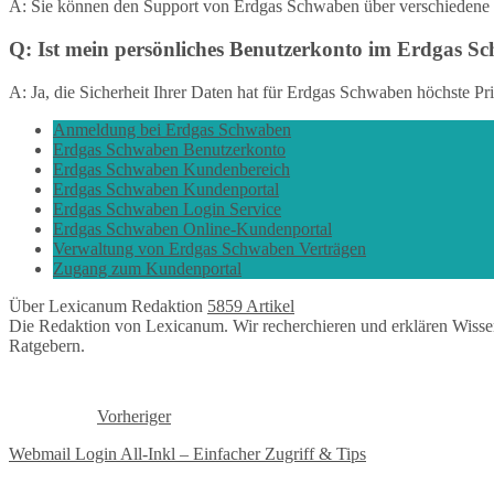
A: Sie können den Support von Erdgas Schwaben über verschiedene K
Q: Ist mein persönliches Benutzerkonto im Erdgas S
A: Ja, die Sicherheit Ihrer Daten hat für Erdgas Schwaben höchste P
Anmeldung bei Erdgas Schwaben
Erdgas Schwaben Benutzerkonto
Erdgas Schwaben Kundenbereich
Erdgas Schwaben Kundenportal
Erdgas Schwaben Login Service
Erdgas Schwaben Online-Kundenportal
Verwaltung von Erdgas Schwaben Verträgen
Zugang zum Kundenportal
Über Lexicanum Redaktion
5859 Artikel
Die Redaktion von Lexicanum. Wir recherchieren und erklären Wisse
Ratgebern.
Vorheriger
Webmail Login All-Inkl – Einfacher Zugriff & Tips