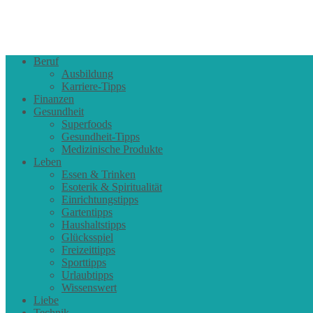
Beruf
Ausbildung
Karriere-Tipps
Finanzen
Gesundheit
Superfoods
Gesundheit-Tipps
Medizinische Produkte
Leben
Essen & Trinken
Esoterik & Spiritualität
Einrichtungstipps
Gartentipps
Haushaltstipps
Glücksspiel
Freizeittipps
Sporttipps
Urlaubtipps
Wissenswert
Liebe
Technik