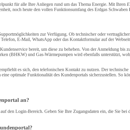
lpunkt für alle Ihre Anliegen rund um das Thema Energie. Mit Ihren
E
legenheit, noch heute den vollen Funktionsumfang des Erdgas Schwaben
upportmöglichkeiten zur Verfügung. Ob technischer oder vertragliche
r Telefon, E-Mail, WhatsApp oder das Kontaktformular auf der Webseit
der Kundenservice bereit, um diese zu beheben. Von der Anmeldung bis
twerken (BHKW) und Gas-Wärmepumpen wird ebenfalls unterstützt, w
, empfiehlt es sich, den telefonischen Kontakt zu nutzen. Der technisc
ne optimale Funktionalität des Kundenportals sicherzustellen. So kö
enportal an?
f den Login-Bereich. Geben Sie Ihre Zugangsdaten ein, die Sie bei de
Kundenportal?