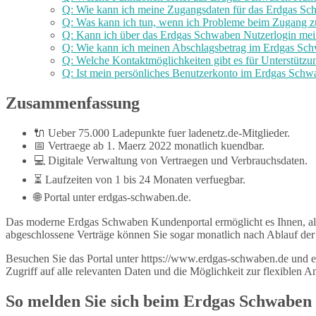
Q: Wie kann ich meine Zugangsdaten für das Erdgas Sc
Q: Was kann ich tun, wenn ich Probleme beim Zugang 
Q: Kann ich über das Erdgas Schwaben Nutzerlogin mei
Q: Wie kann ich meinen Abschlagsbetrag im Erdgas Sc
Q: Welche Kontaktmöglichkeiten gibt es für Unterstütz
Q: Ist mein persönliches Benutzerkonto im Erdgas Schw
Zusammenfassung
🔌 Ueber 75.000 Ladepunkte fuer ladenetz.de-Mitglieder.
📅 Vertraege ab 1. Maerz 2022 monatlich kuendbar.
💻 Digitale Verwaltung von Vertraegen und Verbrauchsdaten.
⏳ Laufzeiten von 1 bis 24 Monaten verfuegbar.
🌐 Portal unter erdgas-schwaben.de.
Das moderne Erdgas Schwaben Kundenportal ermöglicht es Ihnen, al
abgeschlossene Verträge können Sie sogar monatlich nach Ablauf der 
Besuchen Sie das Portal unter https://www.erdgas-schwaben.de und ent
Zugriff auf alle relevanten Daten und die Möglichkeit zur flexiblen A
So melden Sie sich beim Erdgas Schwaben