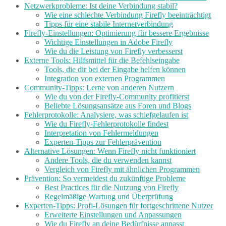
Netzwerkprobleme: Ist deine Verbindung stabil?
Wie eine schlechte Verbindung Firefly beeinträchtigt
Tipps für eine stabile Internetverbindung
Firefly-Einstellungen: Optimierung für bessere Ergebnisse
Wichtige Einstellungen in Adobe Firefly
Wie du die Leistung von Firefly verbesserst
Externe Tools: Hilfsmittel für die Befehlseingabe
Tools, die dir bei der Eingabe helfen können
Integration von externen Programmen
Community-Tipps: Lerne von anderen Nutzern
Wie du von der Firefly-Community profitierst
Beliebte Lösungsansätze aus Foren und Blogs
Fehlerprotokolle: Analysiere, was schiefgelaufen ist
Wie du Firefly-Fehlerprotokolle findest
Interpretation von Fehlermeldungen
Experten-Tipps zur Fehlerprävention
Alternative Lösungen: Wenn Firefly nicht funktioniert
Andere Tools, die du verwenden kannst
Vergleich von Firefly mit ähnlichen Programmen
Prävention: So vermeidest du zukünftige Probleme
Best Practices für die Nutzung von Firefly
Regelmäßige Wartung und Überprüfung
Experten-Tipps: Profi-Lösungen für fortgeschrittene Nutzer
Erweiterte Einstellungen und Anpassungen
Wie du Firefly an deine Bedürfnisse anpasst