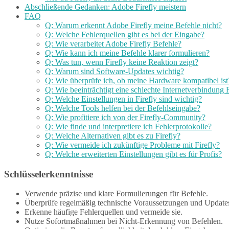
Abschließende Gedanken: Adobe Firefly meistern
FAQ
Q: Warum erkennt Adobe Firefly meine Befehle nicht?
Q: Welche Fehlerquellen gibt es bei der Eingabe?
Q: Wie verarbeitet Adobe Firefly Befehle?
Q: Wie kann ich meine Befehle klarer formulieren?
Q: Was tun, wenn Firefly keine Reaktion zeigt?
Q: Warum sind Software-Updates wichtig?
Q: Wie überprüfe ich, ob meine Hardware kompatibel ist
Q: Wie beeinträchtigt eine schlechte Internetverbindung F
Q: Welche Einstellungen in Firefly sind wichtig?
Q: Welche Tools helfen bei der Befehlseingabe?
Q: Wie profitiere ich von der Firefly-Community?
Q: Wie finde und interpretiere ich Fehlerprotokolle?
Q: Welche Alternativen gibt es zu Firefly?
Q: Wie vermeide ich zukünftige Probleme mit Firefly?
Q: Welche erweiterten Einstellungen gibt es für Profis?
Schlüsselerkenntnisse
Verwende präzise und klare Formulierungen für Befehle.
Überprüfe regelmäßig technische Voraussetzungen und Update
Erkenne häufige Fehlerquellen und vermeide sie.
Nutze Sofortmaßnahmen bei Nicht-Erkennung von Befehlen.