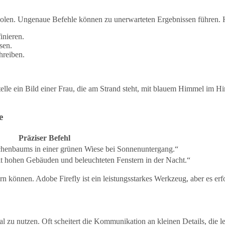
uholen. Ungenaue Befehle können zu unerwarteten Ergebnissen führen. H
inieren.
sen.
hreiben.
stelle ein Bild einer Frau, die am Strand steht, mit blauem Himmel im H
e
Präziser Befehl
Eichenbaums in einer grünen Wiese bei Sonnenuntergang.“
t hohen Gebäuden und beleuchteten Fenstern in der Nacht.“
rn können. Adobe Firefly ist ein leistungsstarkes Werkzeug, aber es er
l zu nutzen. Oft scheitert die Kommunikation an kleinen Details, die l