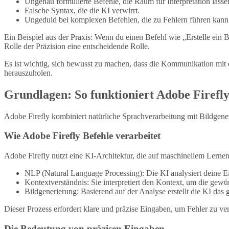
Ungenau formulierte Befehle, die Raum für Interpretation lasse
Falsche Syntax, die die KI verwirrt.
Ungeduld bei komplexen Befehlen, die zu Fehlern führen kann
Ein Beispiel aus der Praxis: Wenn du einen Befehl wie „Erstelle ein 
Rolle der Präzision eine entscheidende Rolle.
Es ist wichtig, sich bewusst zu machen, dass die Kommunikation mit e
herauszuholen.
Grundlagen: So funktioniert Adobe Firefl
Adobe Firefly kombiniert natürliche Sprachverarbeitung mit Bildgener
Wie Adobe Firefly Befehle verarbeitet
Adobe Firefly nutzt eine KI-Architektur, die auf maschinellem Lernen 
NLP (Natural Language Processing): Die KI analysiert deine Ei
Kontextverständnis: Sie interpretiert den Kontext, um die gew
Bildgenerierung: Basierend auf der Analyse erstellt die KI das
Dieser Prozess erfordert klare und präzise Eingaben, um Fehler zu ve
Die Bedeutung von präzisen Eingaben