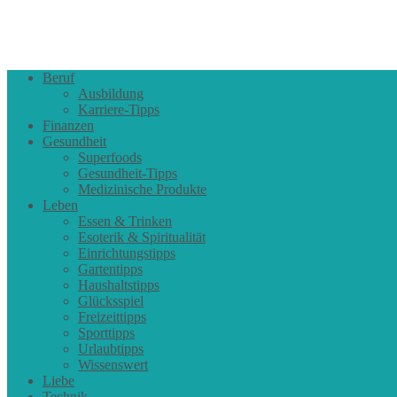
Beruf
Ausbildung
Karriere-Tipps
Finanzen
Gesundheit
Superfoods
Gesundheit-Tipps
Medizinische Produkte
Leben
Essen & Trinken
Esoterik & Spiritualität
Einrichtungstipps
Gartentipps
Haushaltstipps
Glücksspiel
Freizeittipps
Sporttipps
Urlaubtipps
Wissenswert
Liebe
Technik