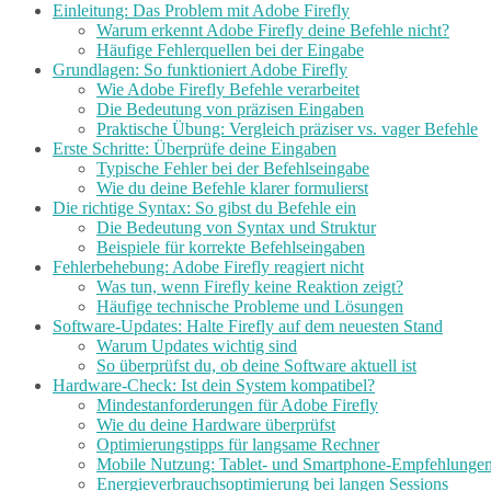
Einleitung: Das Problem mit Adobe Firefly
Warum erkennt Adobe Firefly deine Befehle nicht?
Häufige Fehlerquellen bei der Eingabe
Grundlagen: So funktioniert Adobe Firefly
Wie Adobe Firefly Befehle verarbeitet
Die Bedeutung von präzisen Eingaben
Praktische Übung: Vergleich präziser vs. vager Befehle
Erste Schritte: Überprüfe deine Eingaben
Typische Fehler bei der Befehlseingabe
Wie du deine Befehle klarer formulierst
Die richtige Syntax: So gibst du Befehle ein
Die Bedeutung von Syntax und Struktur
Beispiele für korrekte Befehlseingaben
Fehlerbehebung: Adobe Firefly reagiert nicht
Was tun, wenn Firefly keine Reaktion zeigt?
Häufige technische Probleme und Lösungen
Software-Updates: Halte Firefly auf dem neuesten Stand
Warum Updates wichtig sind
So überprüfst du, ob deine Software aktuell ist
Hardware-Check: Ist dein System kompatibel?
Mindestanforderungen für Adobe Firefly
Wie du deine Hardware überprüfst
Optimierungstipps für langsame Rechner
Mobile Nutzung: Tablet- und Smartphone-Empfehlunge
Energieverbrauchsoptimierung bei langen Sessions