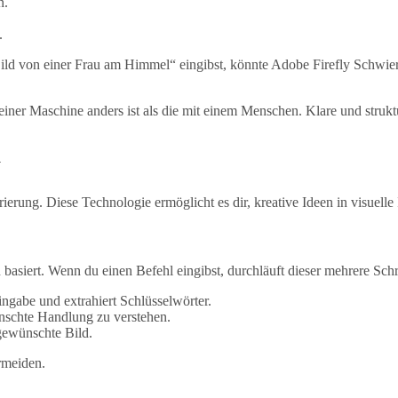
n.
.
Bild von einer Frau am Himmel“ eingibst, könnte Adobe Firefly Schwier
iner Maschine anders ist als die mit einem Menschen. Klare und strukt
y
ierung. Diese Technologie ermöglicht es dir, kreative Ideen in visuell
basiert. Wenn du einen Befehl eingibst, durchläuft dieser mehrere Schri
ngabe und extrahiert Schlüsselwörter.
ünschte Handlung zu verstehen.
 gewünschte Bild.
rmeiden.