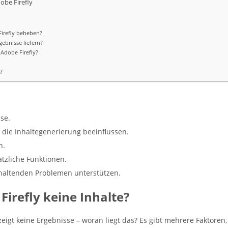
be Firefly
Firefly beheben?
ebnisse liefern?
Adobe Firefly?
?
ase.
die Inhaltegenerierung beeinflussen.
n.
ätzliche Funktionen.
altenden Problemen unterstützen.
irefly keine Inhalte?
 zeigt keine Ergebnisse – woran liegt das? Es gibt mehrere Faktoren