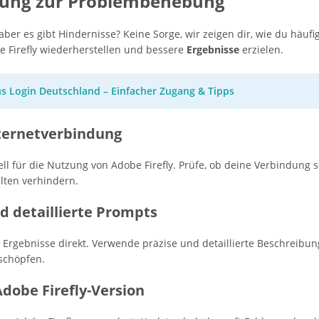
eitung zur Problembehebung
aber es gibt Hindernisse? Keine Sorge, wir zeigen dir, wie du häuf
 Firefly wiederherstellen und bessere
Ergebnisse
erzielen.
us Login Deutschland – Einfacher Zugang & Tipps
nternetverbindung
ell für die Nutzung von Adobe Firefly. Prüfe, ob deine Verbindung sc
lten verhindern.
nd detaillierte Prompts
ie Ergebnisse direkt. Verwende präzise und detaillierte Beschreib
uschöpfen.
Adobe Firefly-Version