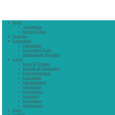
Beruf
Ausbildung
Karriere-Tipps
Finanzen
Gesundheit
Superfoods
Gesundheit-Tipps
Medizinische Produkte
Leben
Essen & Trinken
Esoterik & Spiritualität
Einrichtungstipps
Gartentipps
Haushaltstipps
Glücksspiel
Freizeittipps
Sporttipps
Urlaubtipps
Wissenswert
Liebe
Technik