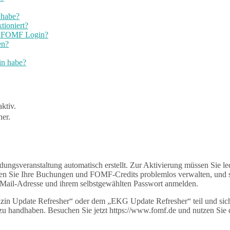
 habe?
tioniert?
em FOMF Login?
en?
in habe?
ktiv.
er.
ngsveranstaltung automatisch erstellt. Zur Aktivierung müssen Sie ledi
en Sie Ihre Buchungen und FOMF-Credits problemlos verwalten, und s
E-Mail-Adresse und ihrem selbstgewählten Passwort anmelden.
zin Update Refresher“ oder dem „EKG Update Refresher“ teil und sic
h zu handhaben. Besuchen Sie jetzt https://www.fomf.de und nutzen Si