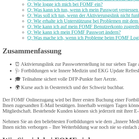
Q: Wie logge ich mich bei FOMF ein?
Q: Was kann ich tun, wenn ich mein Passwort vergessen
Q: Was soll ich tun, wenn der Aktivierungslink nicht funk
Q: Wie erhalte ich Unterstützung bei Problemen mit d
Q: Wie kann ich auf mein FOMF Benutzerkonto zugreif
Q: Wie kann ich mein FOMF Passwort ändern?
Q: Was mache ich, wenn ich Probleme beim FOMF Log
Zusammenfassung
⏰ Aktivierungslink zur Passworterstellung ist nur sieben Tage a
🩺 Fortbildungen wie Innere Medizin und EKG Update Refresh
🎓 Teilnahme sichert volle DFP-Punkte fuer Aerzte.
🌍 Kurse auch in Oesterreich und der Schweiz buchbar.
Der FOMF Onlinezugang wird bei Ihrer ersten Buchung einer Fortbildu
Ihnen zugesandten E-Mail bestätigen. Innerhalb wenigen Tagen könn
Mitgliedschaft. Bestehende Kunden können sich jederzeit mit ihrer 
Nehmen Sie an den beliebtesten Fortbildungen wie dem „Innere Medi
Ihnen nichts verborgen – Ihre Weiterbildung war noch nie so einfac