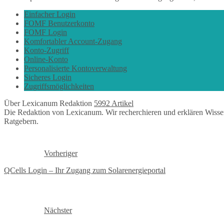
Einfacher Login
FOMF Benutzerkonto
FOMF Login
Komfortabler Account-Zugang
Konto-Zugriff
Online-Konto
Personalisierte Kontoverwaltung
Sicheres Login
Zugriffsmöglichkeiten
Über Lexicanum Redaktion
5992 Artikel
Die Redaktion von Lexicanum. Wir recherchieren und erklären Wisse
Ratgebern.
Vorheriger
QCells Login – Ihr Zugang zum Solarenergieportal
Nächster