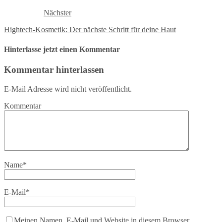
Nächster
Hightech-Kosmetik: Der nächste Schritt für deine Haut
Hinterlasse jetzt einen Kommentar
Kommentar hinterlassen
E-Mail Adresse wird nicht veröffentlicht.
Kommentar
Name
*
E-Mail
*
Meinen Namen, E-Mail und Website in diesem Browser