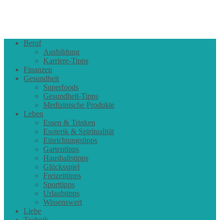
Beruf
Ausbildung
Karriere-Tipps
Finanzen
Gesundheit
Superfoods
Gesundheit-Tipps
Medizinische Produkte
Leben
Essen & Trinken
Esoterik & Spiritualität
Einrichtungstipps
Gartentipps
Haushaltstipps
Glücksspiel
Freizeittipps
Sporttipps
Urlaubtipps
Wissenswert
Liebe
Technik