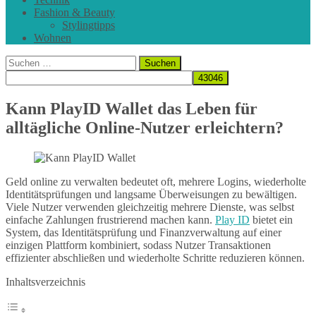
Fashion & Beauty
Stylingtipps
Wohnen
Suchen
nach:
Kann PlayID Wallet das Leben für
alltägliche Online-Nutzer erleichtern?
Geld online zu verwalten bedeutet oft, mehrere Logins, wiederholte
Identitätsprüfungen und langsame Überweisungen zu bewältigen.
Viele Nutzer verwenden gleichzeitig mehrere Dienste, was selbst
einfache Zahlungen frustrierend machen kann.
Play ID
bietet ein
System, das Identitätsprüfung und Finanzverwaltung auf einer
einzigen Plattform kombiniert, sodass Nutzer Transaktionen
effizienter abschließen und wiederholte Schritte reduzieren können.
Inhaltsverzeichnis