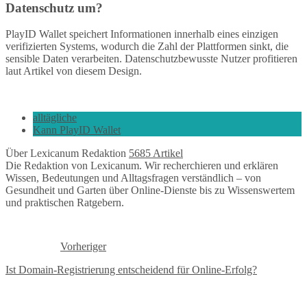
Datenschutz um?
PlayID Wallet speichert Informationen innerhalb eines einzigen
verifizierten Systems, wodurch die Zahl der Plattformen sinkt, die
sensible Daten verarbeiten. Datenschutzbewusste Nutzer profitieren
laut Artikel von diesem Design.
alltägliche
Kann PlayID Wallet
Über Lexicanum Redaktion
5685 Artikel
Die Redaktion von Lexicanum. Wir recherchieren und erklären
Wissen, Bedeutungen und Alltagsfragen verständlich – von
Gesundheit und Garten über Online-Dienste bis zu Wissenswertem
und praktischen Ratgebern.
Vorheriger
Ist Domain-Registrierung entscheidend für Online-Erfolg?