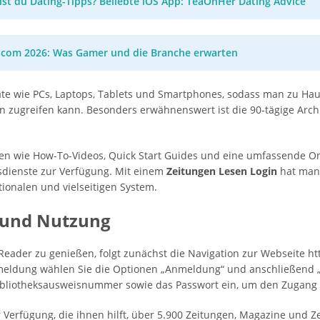
st du Dating-Tipps? Beliebte iOS App: TeaOnHer Dating Advice
com 2026: Was Gamer und die Branche erwarten
te wie PCs, Laptops, Tablets und Smartphones, sodass man zu Haus
n zugreifen kann. Besonders erwähnenswert ist die 90-tägige Archi
en wie How-To-Videos, Quick Start Guides und eine umfassende Onl
ksdienste zur Verfügung. Mit einem
Zeitungen Lesen Login
hat man 
ionalen und vielseitigen System.
 und Nutzung
ssReader zu genießen, folgt zunächst die Navigation zur Webseite 
meldung wählen Sie die Optionen „Anmeldung“ und anschließend „
Bibliotheksausweisnummer sowie das Passwort ein, um den Zugang z
ur Verfügung, die ihnen hilft, über 5.900 Zeitungen, Magazine und 