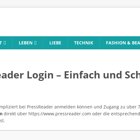
T
LEBEN
LIEBE
TECHNIK
FASHION & BE
ader Login – Einfach und Sc
kompliziert bei PressReader anmelden können und Zugang zu über 7
in
direkt über https://www.pressreader.com oder die entsprechende
st.