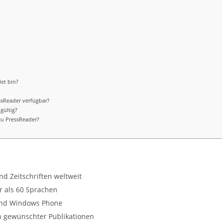
det bin?
ssReader verfügbar?
gültig?
zu PressReader?
d Zeitschriften weltweit
r als 60 Sprachen
 und Windows Phone
n gewünschter Publikationen