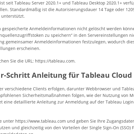
st seit Tableau Server 2020.1+ und Tableau Desktop 2020.1+ verfü
llen. Standardmäßig ist die Autorisierungsdauer 14 Tage oder 120
 unterstützt.
gespeicherte Anmeldeinformationen nicht gelöscht werden können.
quellenzugriffstoken zu speichern“ in den Servereinstellungen nich
zung gemeinsamer Anmeldeinformationen festzulegen, wodurch dies
llungen erscheinen.
en Sie die URL: https://tableau.com.
ür-Schritt Anleitung für Tableau Cloud
r verschiedene Clients erfolgen, darunter Webbrowser und Tableau
 empfohlenen Sicherheitsmaßnahmen folgen, wie der Nutzung von Mu
et eine detaillierte Anleitung zur Anmeldung auf der Tableau Login-
e unter https://www.tableau.com und geben Sie Ihre Zugangsdaten e
zen und gleichzeitig von den Vorteilen der Single Sign-On (SSO) F