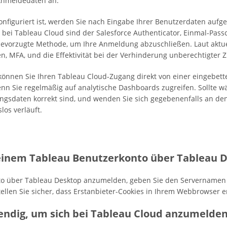
-Anmeldedaten an.
figuriert ist, werden Sie nach Eingabe Ihrer Benutzerdaten aufgefo
bei Tableau Cloud sind der Salesforce Authenticator, Einmal-Pas
bevorzugte Methode, um Ihre Anmeldung abzuschließen. Laut aktue
n, MFA, und die Effektivität bei der Verhinderung unberechtigter Zu
önnen Sie Ihren Tableau Cloud-Zugang direkt von einer eingebett
 wenn Sie regelmäßig auf analytische Dashboards zugreifen. Sollt
gangsdaten korrekt sind, und wenden Sie sich gegebenenfalls an den 
los verläuft.
einem Tableau Benutzerkonto über Tableau 
to über Tableau Desktop anzumelden, geben Sie den Servernamen 
tellen Sie sicher, dass Erstanbieter-Cookies in Ihrem Webbrowser 
wendig, um sich bei Tableau Cloud anzumelde