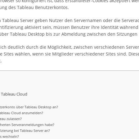
owser so konfiguriert ist, dass Erstanbieter-Cookies akzeptiert wer
ung des Tableau Benutzerkontos.
 Tableau Server geben Nutzer den Servernamen oder die Serverad
entifizierung aktiviert sein, müssen Benutzer ihre Identität währen
über Tableau Desktop bis zur Abmeldung zwischen den Sitzungen
 sich deutlich durch die Möglichkeit, zwischen verschiedenen Serve
Sites wählen, wenn sie Mitglieder verschiedener Sites sind. Die
.
ür Tableau Cloud
tzerkonto über Tableau Desktop an?
 Tableau Cloud anzumelden?
leau zulassen?
icherten Serveranmeldungen habe?
izierung bei Tableau Server an?
es wechseln?