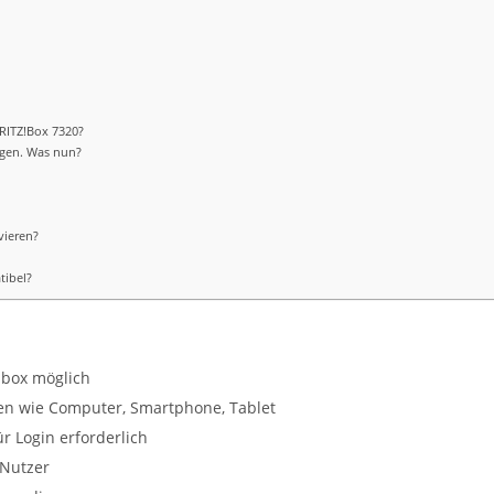
FRITZ!Box 7320?
ggen. Was nun?
vieren?
tibel?
z.box möglich
en wie Computer, Smartphone, Tablet
r Login erforderlich
 Nutzer