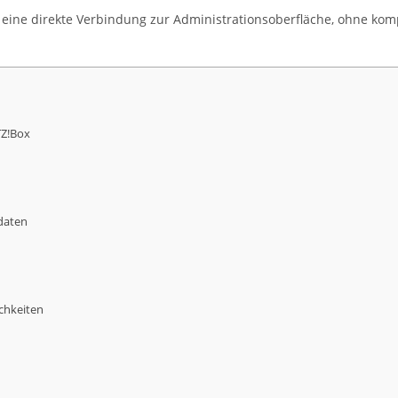
eine direkte Verbindung zur Administrationsoberfläche, ohne kompli
TZ!Box
daten
chkeiten