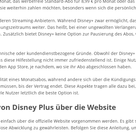
onat, das werbefreie Standard-Abo für 8,99 € pro Monat oder das
b sie weiterhin zahlen möchten, besonders wenn sich die persönlic
 anderen Streaming-Anbietern. Während Disney+ zwar ermöglicht, das
ungszeitraums weiter. Das heißt, bei einer ungewollten Verlänge
Zusätzlich bietet Disney+ keine Option zur Pausierung des Abos, 
chnische oder kundendienstbezogene Gründe. Obwohl der Disney+ 
s diese Hilfestellung nicht immer zufriedenstellend ist. Einige 
den App Store, je nachdem, wo sie ihr Abo abgeschlossen haben.
bilität eines Monatsabos, während andere sich über die Kündigun
üssen, bis der Vertrag endet. Diese Aspekte tragen alle dazu bei
e Nutzer letztlich die beste Option ist.
von Disney Plus über die Website
infach über die offizielle Website vorgenommen werden. Es gibt sp
ose Abwicklung zu gewährleisten. Befolgen Sie diese Anleitung, u