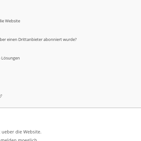
die Website
ber einen Drittanbieter abonniert wurde?
e Lösungen
g?
 ueber die Website.
nmelden moeglich.