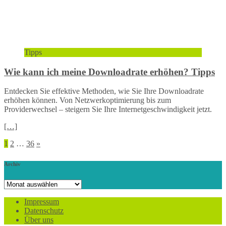
Tipps
Wie kann ich meine Downloadrate erhöhen? Tipps
Entdecken Sie effektive Methoden, wie Sie Ihre Downloadrate
erhöhen können. Von Netzwerkoptimierung bis zum
Providerwechsel – steigern Sie Ihre Internetgeschwindigkeit jetzt.
[…]
Seitennummerierung
1
2
…
36
»
der
Archiv
Beiträge
Archiv
Impressum
Datenschutz
Über uns