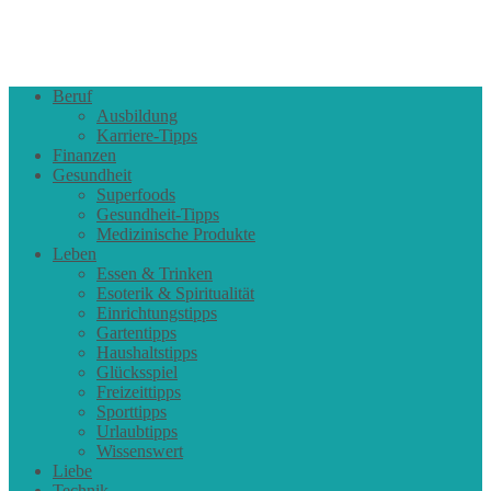
Beruf
Ausbildung
Karriere-Tipps
Finanzen
Gesundheit
Superfoods
Gesundheit-Tipps
Medizinische Produkte
Leben
Essen & Trinken
Esoterik & Spiritualität
Einrichtungstipps
Gartentipps
Haushaltstipps
Glücksspiel
Freizeittipps
Sporttipps
Urlaubtipps
Wissenswert
Liebe
Technik