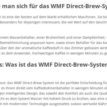
e man sich für das WMF Direct-Brew-
ist eine der besten auf dem Markt erhältlichen Maschinen. Sie b
besonders für diejenigen interessant, die viel Wert auf den Gesch
inem Wasserbehälter, einer Brüheinheit und einer Dampfeinheit. D
ffeemehlmischung anpassen kann, sowie einen Behälter für das ko
über den der aromatische Kaffeeduft in das Zimmer geblasen wird
t es dem Anwender, hochwertigen Kaffee in wenigen Minuten zu g
s: Was ist das WMF Direct-Brew-Syste
st: das WMF Direct-Brew-System ist die perfekte Entscheidung für
t es Ihnen direkt vom Kaffeebohnenbehälter in wenigen Minuten ei
n intelligentes Design, das sowohl den Komfort als auch die Quali
icht es dem System Wasser mit hohem Druck zu brühen, was eine o
t mit modernster Technologie ausgestattet, sodass wertvolle Nährs