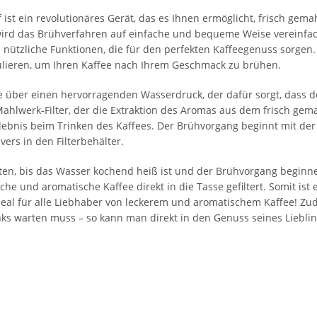
t ein revolutionäres Gerät, das es Ihnen ermöglicht, frisch gemah
rd das Brühverfahren auf einfache und bequeme Weise vereinfacht
le nützliche Funktionen, die für den perfekten Kaffeegenuss sorgen
lieren, um Ihren Kaffee nach Ihrem Geschmack zu brühen.
 über einen hervorragenden Wasserdruck, der dafür sorgt, dass de
Mahlwerk-Filter, der die Extraktion des Aromas aus dem frisch gem
ebnis beim Trinken des Kaffees. Der Brühvorgang beginnt mit de
ers in den Filterbehälter.
ten, bis das Wasser kochend heiß ist und der Brühvorgang begin
he und aromatische Kaffee direkt in die Tasse gefiltert. Somit ist e
deal für alle Liebhaber von leckerem und aromatischem Kaffee! Zud
nks warten muss – so kann man direkt in den Genuss seines Liebl