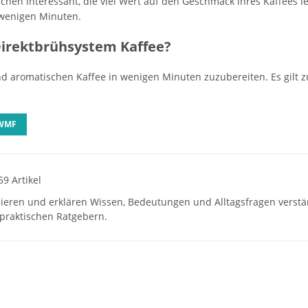
chen interessant, die viel Wert auf den Geschmack ihres Kaffees le
 wenigen Minuten.
Direktbrühsystem Kaffee?
nd aromatischen Kaffee in wenigen Minuten zuzubereiten. Es gilt
 WMF
59 Artikel
hieren und erklären Wissen, Bedeutungen und Alltagsfragen verst
praktischen Ratgebern.