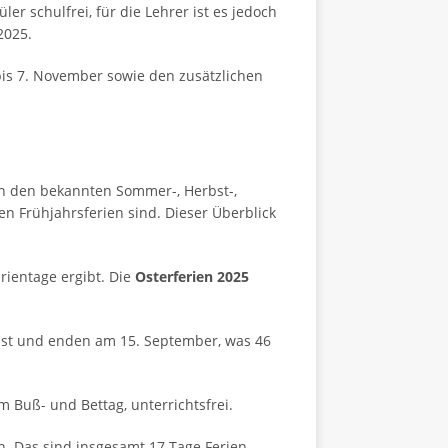
r schulfrei, für die Lehrer ist es jedoch
2025.
bis 7. November sowie den zusätzlichen
en den bekannten Sommer-, Herbst-,
en Frühjahrsferien sind. Dieser Überblick
rientage ergibt. Die
Osterferien 2025
st und enden am 15. September, was 46
 Buß- und Bettag, unterrichtsfrei.
n. Das sind insgesamt 17 Tage Ferien