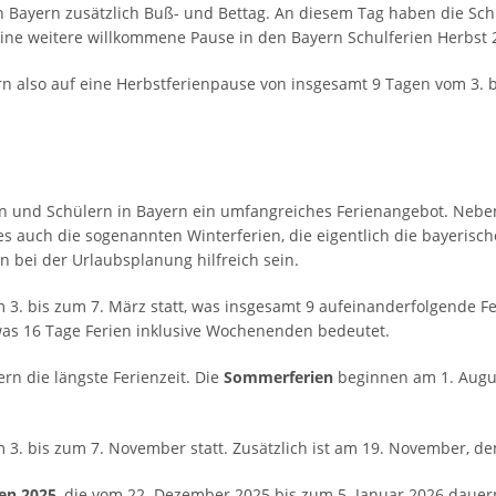
 Bayern zusätzlich Buß- und Bettag. An diesem Tag haben die Schüle
 eine weitere willkommene Pause in den Bayern Schulferien Herbst 
rn also auf eine Herbstferienpause von insgesamt 9 Tagen vom 3. 
ien und Schülern in Bayern ein umfangreiches Ferienangebot. Neb
es auch die sogenannten Winterferien, die eigentlich die bayerisch
n bei der Urlaubsplanung hilfreich sein.
 3. bis zum 7. März statt, was insgesamt 9 aufeinanderfolgende Fe
 was 16 Tage Ferien inklusive Wochenenden bedeutet.
rn die längste Ferienzeit. Die
Sommerferien
beginnen am 1. Augu
 3. bis zum 7. November statt. Zusätzlich ist am 19. November, dem
en 2025
, die vom 22. Dezember 2025 bis zum 5. Januar 2026 dauer