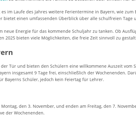
 im Laufe des Jahres weitere Ferientermine in Bayern, wie zum Be
er bietet einen umfassenden Überblick über alle schulfreien Tage
 neue Energie für das kommende Schuljahr zu tanken. Ob Ausflüge
2025 bieten viele Möglichkeiten, die freie Zeit sinnvoll zu gestalt
yern
r der Tür und bieten den Schülern eine willkommene Auszeit vom S
yern insgesamt 9 Tage frei, einschließlich der Wochenenden. Dar
ür Bayerns Schüler, jedoch kein Feiertag für Lehrer.
 Montag, den 3. November, und enden am Freitag, den 7. November
sive der Wochenenden.