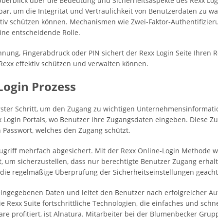
Überblick über die Bedeutung und Sicherheitsaspekte des Rexx Log
tbar, um die Integrität und Vertraulichkeit von Benutzerdaten zu w
ktiv schützen können. Mechanismen wie Zwei-Faktor-Authentifizie
ine entscheidende Rolle.
nung, Fingerabdruck oder PIN sichert der Rexx Login Seite Ihren R
 Rexx effektiv schützen und verwalten können.
Login Prozess
rster Schritt, um den Zugang zu wichtigen Unternehmensinformati
x Login Portals, wo Benutzer ihre Zugangsdaten eingeben. Diese 
Passwort, welches den Zugang schützt.
Zugriff mehrfach abgesichert. Mit der Rexx Online-Login Methode
um sicherzustellen, dass nur berechtigte Benutzer Zugang erhalt
 die regelmäßige Überprüfung der Sicherheitseinstellungen geacht
ingegebenen Daten und leitet den Benutzer nach erfolgreicher Auth
 Rexx Suite fortschrittliche Technologien, die einfaches und schne
re profitiert, ist Alnatura. Mitarbeiter bei der Blumenbecker Grup