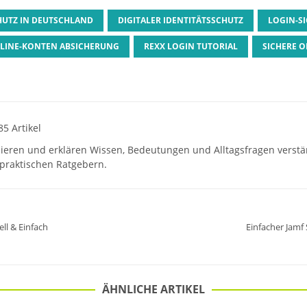
UTZ IN DEUTSCHLAND
DIGITALER IDENTITÄTSSCHUTZ
LOGIN-SI
LINE-KONTEN ABSICHERUNG
REXX LOGIN TUTORIAL
SICHERE 
85 Artikel
hieren und erklären Wissen, Bedeutungen und Alltagsfragen verst
praktischen Ratgebern.
ll & Einfach
Einfacher Jamf
ÄHNLICHE ARTIKEL