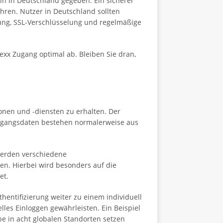
in in Deutschland gegeben. Ein sicherer
ahren. Nutzer in Deutschland sollten
rung, SSL-Verschlüsselung und regelmäßige
exx Zugang optimal ab. Bleiben Sie dran,
onen und -diensten zu erhalten. Der
Zugangsdaten bestehen normalerweise aus
 werden verschiedene
en. Hierbei wird besonders auf die
et.
entifizierung weiter zu einem individuell
lles Einloggen gewährleisten. Ein Beispiel
pe in acht globalen Standorten setzen