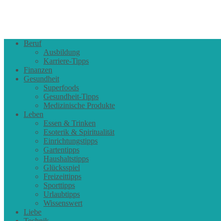
Beruf
Ausbildung
Karriere-Tipps
Finanzen
Gesundheit
Superfoods
Gesundheit-Tipps
Medizinische Produkte
Leben
Essen & Trinken
Esoterik & Spiritualität
Einrichtungstipps
Gartentipps
Haushaltstipps
Glücksspiel
Freizeittipps
Sporttipps
Urlaubtipps
Wissenswert
Liebe
Technik