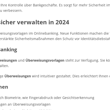
Ihre Kontrolle über Bankgeschäfte. Es sorgt für mehr Sicherheit i
zu verbessern.
icher verwalten in 2024
weisungsvorlagen im Onlinebanking. Neue Funktionen machen die
erstärkte Sicherheitsmaßnahmen den Schutz vor Identitätsdiebsta
Banking
weisungen
und
Überweisungsvorlagen
steht zur Verfügung. Sie 
alten.
ige
Überweisungen
wird intuitiver gestaltet. Dies erleichtert Ihne
men
urch Biometrie, wie Fingerabdruck oder Gesichtserkennung
ungen an Überweisungsvorlagen