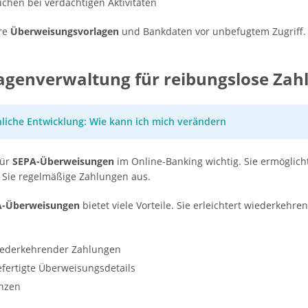
hen bei verdächtigen Aktivitäten
re
Überweisungsvorlagen
und Bankdaten vor unbefugtem Zugriff. 
agenverwaltung für reibungslose Zah
liche Entwicklung: Wie kann ich mich verändern
für
SEPA-Überweisungen
im Online-Banking wichtig. Sie ermöglic
n Sie regelmäßige Zahlungen aus.
A-Überweisungen
bietet viele Vorteile. Sie erleichtert wiederkeh
iederkehrender Zahlungen
fertigte Überweisungsdetails
anzen