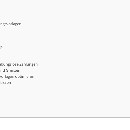
ungsvorlagen
24
eibungslose Zahlungen
und Grenzen
vorlagen optimieren
sieren