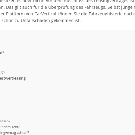
besitzen es aber nicht. Vor dem Abschluss des Leasingvertrages is
. Das gilt auch für die Überprüfung des Fahrzeugs. Selbst jung
r Plattform von CarVertical können Sie die Fahrzeughistorie nach
s schon zu Unfallschäden gekommen ist.
nd?
ngs
Restwertleasing
leasen?
aut dem Text?
ingvertrag achten?