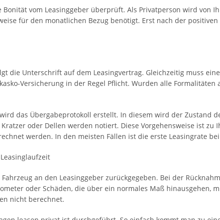
e Bonität vom Leasinggeber überprüft. Als Privatperson wird von Ih
weise für den monatlichen Bezug benötigt. Erst nach der positiv
e
gt die Unterschrift auf dem Leasingvertrag. Gleichzeitig muss ei
kasko-Versicherung in der Regel Pflicht. Wurden alle Formalitäten
rd das Übergabeprotokoll erstellt. In diesem wird der Zustand d
 Kratzer oder Dellen werden notiert. Diese Vorgehensweise ist zu 
chnet werden. In den meisten Fällen ist die erste Leasingrate be
Leasinglaufzeit
 das Fahrzeug an den Leasinggeber zurückgegeben. Bei der Rückna
lometer oder Schäden, die über ein normales Maß hinausgehen, 
en nicht berechnet.
agen leasen privat ist durchgeführt. So einfach kommt man zu ein