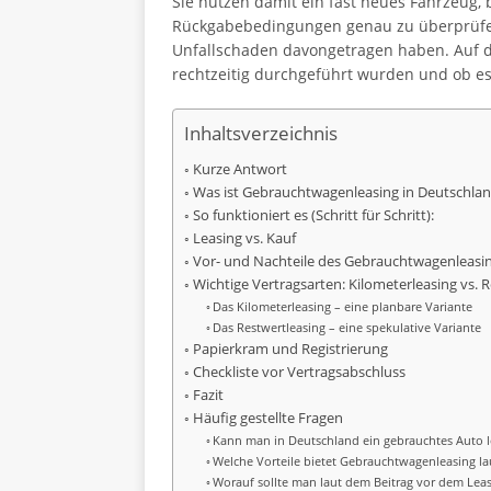
Sie nutzen damit ein fast neues Fahrzeug, 
Rückgabebedingungen genau zu überprüfen
Unfallschaden davongetragen haben. Auf de
rechtzeitig durchgeführt wurden und ob e
Inhaltsverzeichnis
Kurze Antwort
Was ist Gebrauchtwagenleasing in Deutschla
So funktioniert es (Schritt für Schritt):
Leasing vs. Kauf
Vor- und Nachteile des Gebrauchtwagenleasi
Wichtige Vertragsarten: Kilometerleasing vs. 
Das Kilometerleasing – eine planbare Variante
Das Restwertleasing – eine spekulative Variante
Papierkram und Registrierung
Checkliste vor Vertragsabschluss
Fazit
Häufig gestellte Fragen
Kann man in Deutschland ein gebrauchtes Auto 
Welche Vorteile bietet Gebrauchtwagenleasing l
Worauf sollte man laut dem Beitrag vor dem Leas