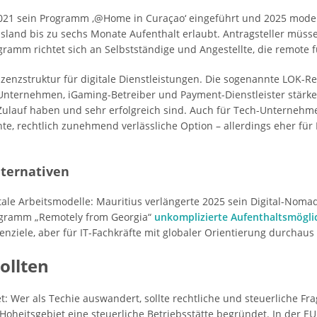
 2021 sein Programm ‚@Home in Curaçao‘ eingeführt und 2025 moder
sland bis zu sechs Monate Aufenthalt erlaubt. Antragsteller müs
amm richtet sich an Selbstständige und Angestellte, die remote 
 Lizenzstruktur für digitale Dienstleistungen. Die sogenannte LOK-
 IT-Unternehmen, iGaming-Betreiber und Payment-Dienstleister stärk
ulauf haben und sehr erfolgreich sind. Auch für Tech-Unternehme
te, rechtlich zunehmend verlässliche Option – allerdings eher für 
lternativen
itale Arbeitsmodelle: Mauritius verlängerte 2025 sein Digital-Nom
rogramm „Remotely from Georgia“
unkomplizierte Aufenthaltsmögli
nziele, aber für IT-Fachkräfte mit globaler Orientierung durchaus
ollten
t: Wer als Techie auswandert, sollte rechtliche und steuerliche Fra
oheitsgebiet eine steuerliche Betriebsstätte begründet. In der EU