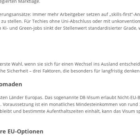
legierten Marktlage.
rungsansätze: Immer mehr Arbeitgeber setzen auf „skills-first“-Ans
zu stellen.
Für Techies ohne Uni-Abschluss oder mit unkonventio
In KI- und Green-Jobs sinkt der Stellenwert standardisierter Grade, 
e erste Wahl, wenn sie sich für einen Wechsel ins Ausland entscheid
liche Sicherheit – drei Faktoren, die besonders für langfristig denk
lnomaden
ichsten Länder Europas. Das sogenannte D8-Visum erlaubt Nicht-EU-
. Voraussetzung ist ein monatliches Mindesteinkommen von rund 3
bleibt und bestimmte Aufenthaltszeiten einhält, kann das Visum sp
ere EU-Optionen