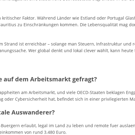
in kritischer Faktor. Während Länder wie Estland oder Portugal Gl
auritius zu Einschränkungen kommen. Die Lebensqualität mag dort h
am Strand ist erreichbar – solange man Steuern, Infrastruktur un
 Planungssache. Wer global denkt und lokal clever wählt, kann heute
 auf dem Arbeitsmarkt gefragt?
ppheiten am Arbeitsmarkt, und viele OECD-Staaten beklagen Engpa
g oder Cybersicherheit hat, befindet sich in einer privilegierten Ma
itale Auswanderer?
U-Buergern erlaubt, legal im Land zu leben und remote fuer ausla
teinkommen von rund 3.480 Euro.