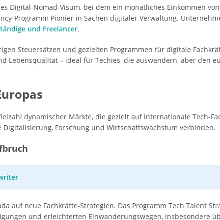
elles Digital-Nomad-Visum, bei dem ein monatliches Einkommen von
ncy-Programm Pionier in Sachen digitaler Verwaltung. Unternehm
ständige und Freelancer
.
gen Steuersätzen und gezielten Programmen für digitale Fachkräf
und Lebensqualität – ideal für Techies, die auswandern, aber den 
Europas
Vielzahl dynamischer Märkte, die gezielt auf internationale Tech-F
ie Digitalisierung, Forschung und Wirtschaftswachstum verbinden.
fbruch
riter
 auf neue Fachkräfte-Strategien. Das Programm Tech Talent Strateg
igungen und erleichterten Einwanderungswegen, insbesondere ü