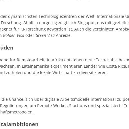
der dynamischsten Technologiezentren der Welt. Internationale U
Forschung. Ähnlich ehrgeizig zeigt sich Singapur, das mit gezielt
net für KI-Forschung geworden ist. Auch die Vereinigten Arabisc
em
Golden Visa
oder
Green Visa
Anreize.
Süden
end für Remote-Arbeit. In Afrika entstehen neue Tech-Hubs, beson
 wachsen. In Lateinamerika experimentieren Länder wie Costa Rica
 zu holen und die lokale Wirtschaft zu diversifizieren.
ie Chance, sich über digitale Arbeitsmodelle international zu pos
 Regulierungen um Remote-Worker, Start-ups und spezialisierte T
schaftsmetropolen.
gitalambitionen