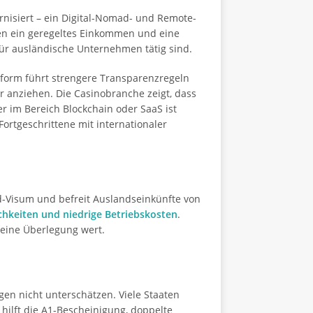
nisiert – ein Digital-Nomad- und Remote-
sen ein geregeltes Einkommen und eine
für ausländische Unternehmen tätig sind.
Reform führt strengere Transparenzregeln
er anziehen. Die Casinobranche zeigt, dass
r im Bereich Blockchain oder SaaS ist
Fortgeschrittene mit internationaler
ad-Visum und befreit Auslandseinkünfte von
chkeiten und niedrige Betriebskosten
.
 eine Überlegung wert.
gen nicht unterschätzen. Viele Staaten
 hilft die A1-Bescheinigung, doppelte