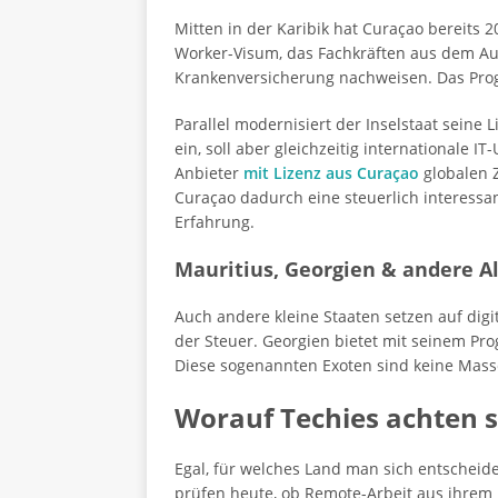
Mitten in der Karibik hat Curaçao bereits
Worker-Visum, das Fachkräften aus dem Au
Krankenversicherung nachweisen. Das Progr
Parallel modernisiert der Inselstaat seine
ein, soll aber gleichzeitig internationale
Anbieter
mit Lizenz aus Curaçao
globalen Z
Curaçao dadurch eine steuerlich interessan
Erfahrung.
Mauritius, Georgien & andere A
Auch andere kleine Staaten setzen auf dig
der Steuer. Georgien bietet mit seinem P
Diese sogenannten Exoten sind keine Masse
Worauf Techies achten s
Egal, für welches Land man sich entscheide
prüfen heute, ob Remote-Arbeit aus ihrem H