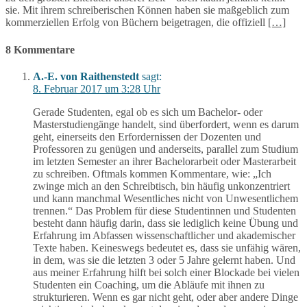
sie. Mit ihrem schreiberischen Können haben sie maßgeblich zum
kommerziellen Erfolg von Büchern beigetragen, die offiziell
[…]
8 Kommentare
A.-E. von Raithenstedt
sagt:
8. Februar 2017 um 3:28 Uhr
Gerade Studenten, egal ob es sich um Bachelor- oder
Masterstudiengänge handelt, sind überfordert, wenn es darum
geht, einerseits den Erfordernissen der Dozenten und
Professoren zu genügen und anderseits, parallel zum Studium
im letzten Semester an ihrer Bachelorarbeit oder Masterarbeit
zu schreiben. Oftmals kommen Kommentare, wie: „Ich
zwinge mich an den Schreibtisch, bin häufig unkonzentriert
und kann manchmal Wesentliches nicht von Unwesentlichem
trennen.“ Das Problem für diese Studentinnen und Studenten
besteht dann häufig darin, dass sie lediglich keine Übung und
Erfahrung im Abfassen wissenschaftlicher und akademischer
Texte haben. Keineswegs bedeutet es, dass sie unfähig wären,
in dem, was sie die letzten 3 oder 5 Jahre gelernt haben. Und
aus meiner Erfahrung hilft bei solch einer Blockade bei vielen
Studenten ein Coaching, um die Abläufe mit ihnen zu
strukturieren. Wenn es gar nicht geht, oder aber andere Dinge