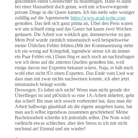
gekommen einen Ghostwriter zu beauftragen. Habe es dann
bei einer Hausarbeit doch getan, weil mir schwerwiegende
private Dinge in die Quere kamen. Ich bin mehr oder weniger
zufällig auf die Agenturseite
https://www.acad-write.com
gestoßen. Das ließ sich ganz prima an, Über den Preis waren
wir uns schnell einig und das Ganze hat kaum zwei Wochen
gedauert. Die Arbeit war wirklich gut, dummerweise zu gut.
Mein Prof wurde ziemlich misstrauisch weil beispielsweise
meine Üblichen Fehler fehlten.(Mit der Kommasetzung stehe
ich ein wenig auf Kriegsfuß, irgendwie streue ich da immer
ein Paar Fehler ein.) Dann fing er auch noch an nachzufragen
wie ich denn auf die zitierten Quellen gestoßen bin, weil
einige davon nur Experten bekannt wären. Naja, er hält mich
wohl eher nicht fÜr einen Experten. Das Ende vom Lied war
dass man mit zwar nichts nachweisen konnte, ich aber jetzt
misstrauisch beäugt werde.
Deswegen: Es lohnt sich nicht! Wenn man nicht gerade der
Überflieger ist und plÖtzlich so eine 1A-Arbeit abliefert, geht
das schief! Bis man sich soweit vorbereitet hat, dass man die
Arbeit halbwegs glaubhaft als die eigene ausgeben kann, hat
man auch selbst irgendwas zusammen geschrieben! Meine
Bachelorarbeit schreibe ich jedenfalls selbst. Die Note wird
vielleicht etwas schlechter, aber den Stress tu ich mir nicht
nochmal an! Einmal und nie wieder!