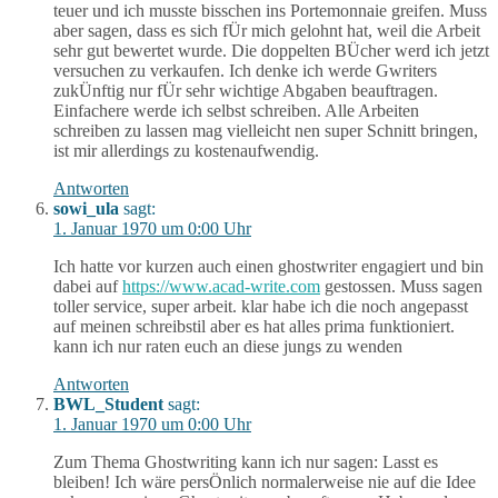
teuer und ich musste bisschen ins Portemonnaie greifen. Muss
aber sagen, dass es sich fÜr mich gelohnt hat, weil die Arbeit
sehr gut bewertet wurde. Die doppelten BÜcher werd ich jetzt
versuchen zu verkaufen. Ich denke ich werde Gwriters
zukÜnftig nur fÜr sehr wichtige Abgaben beauftragen.
Einfachere werde ich selbst schreiben. Alle Arbeiten
schreiben zu lassen mag vielleicht nen super Schnitt bringen,
ist mir allerdings zu kostenaufwendig.
Antworten
sowi_ula
sagt:
1. Januar 1970 um 0:00 Uhr
Ich hatte vor kurzen auch einen ghostwriter engagiert und bin
dabei auf
https://www.acad-write.com
gestossen. Muss sagen
toller service, super arbeit. klar habe ich die noch angepasst
auf meinen schreibstil aber es hat alles prima funktioniert.
kann ich nur raten euch an diese jungs zu wenden
Antworten
BWL_Student
sagt:
1. Januar 1970 um 0:00 Uhr
Zum Thema Ghostwriting kann ich nur sagen: Lasst es
bleiben! Ich wäre persÖnlich normalerweise nie auf die Idee