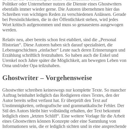
Politiker oder Unternehmer nutzen die Dienste eines Ghostwriters
ebenfalls immer wieder gerne. Die Autoren übernehmen hier das
Schreiben von wichtigen Reden zu verschiedenen Anlässen. Gerade
bei Persönlichkeiten, die in der Öffentlichkeit stehen, wird jedes
Wort kritisch aufgenommen und muss so genauestens ausgewogen
werden.
Relativ neu, aber bereits schon fest etabliert, sind die „Personal
Historian“. Diese Autoren haben sich darauf spezialisiert, die
Lebensgeschichten „einfacher“ Leute nach deren Erinnerungen und
Erzählung schriftlich festzuhalten. So haben auch die Enkel und
Urenkel noch Jahre später die Möglichkeit, am bewegten Leben von
Oma und/oder Opa teilzuhaben.
Ghostwriter – Vorgehensweise
Ghostwriter schreiben keineswegs nur komplette Texte. So mancher
Auftrag beinhaltet lediglich das Redigieren eines Textes, den der
Autor bereits selbst verfasst hat. Er überprüft den Text auf
Unstimmigkeiten, orthografische und grammatikalische Fehler. Der
Stil des Autors bleibt hier vollständig erhalten, der Text bekommt
lediglich einen „letzten Schliff“. Eine weitere Vorlage für die Arbeit
eines Ghostwriters können Konzepte oder eine Sammlung von
Informationen sein, die er lediglich sichten und in eine ansprechende