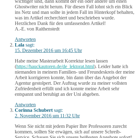
wichtiger sind, dann kommt der ein oder andere um einen
Ghostwriter nicht herum. Für diesen Fall lohnt sich ein Blick
ins Netz und man sollte in jedem Fall im Hinterkopf behalten,
was im Artikel recherchiert und beschrieben wurde.
Herzlichen Dank für den umfassenden Artikel!
A.-E. von Raithenstedt
Antworten
Lala
sagt:
15. Dezember 2016 um 16:45 Uhr
Habe meine Masterarbeit Korrektur lesen lassen
(
https://hauckautoren.de/de_lektorat.html
). Leider hatte ich
niemanden in meinem Familien- und Freundeskreis der meine
Arbeit korrigieren konnte, bin dann über das Angebot der
Agentur gestolpert. Der Auftrag wurde zu meiner vollsten
Zufriedenheit erfüllt und ich konnte meine Arbeit sehr
entspannt und beruhigt an der Uni abgeben.
Antworten
Corinna Schubert
sagt:
2. November 2016 um 11:32 Uhr
Wenn Sie nicht mit jedem Papier Ihre Professoren zurecht
kommen, sollten Sie erwägen, sich auf unsere Schreib-
Service. Schauen Sie sich unsere heißesten Angebote sofort!