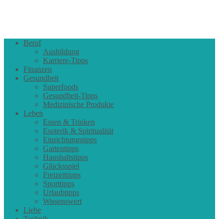
Beruf
Ausbildung
Karriere-Tipps
Finanzen
Gesundheit
Superfoods
Gesundheit-Tipps
Medizinische Produkte
Leben
Essen & Trinken
Esoterik & Spiritualität
Einrichtungstipps
Gartentipps
Haushaltstipps
Glücksspiel
Freizeittipps
Sporttipps
Urlaubtipps
Wissenswert
Liebe
Technik