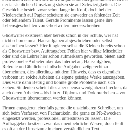
der tatsächlichen Umsetzung stoßen sie auf Schwierigkeiten. Die
Geschichte besteht zwar schon lange im Kopf, doch bei der
Niederschrift auf Papier scheitern sie entweder an fehlender Zeit
oder fehlendem Talent. Gerade Prominente lassen gerne ihre
Lebensgeschichten von Ghostwritern niederschreiben.
Ghostwriter existieren aber bereits schon in der Schule, wer hat
nicht schon einmal Hausaufgaben abgeschrieben oder selbst
abschreiben lassen? Hier fungieren selbst die Kleinen bereits schon
als Ghostwriter bzw. Auftraggeber. Fehlen hier willige Mitschüler
oder sind die Lehrer hier schon aufmerksam geworden, bieten auch
professionelle Anbieter über das Internet an, Hausaufgaben,
Referate und ähnliche schulische Aufgaben zeitgerecht zu
übernehmen, dies allerdings mit dem Hinweis, dass es eigentlich
verboten ist, solche Arbeiten als eigene geistige Werke auszugeben.
Dies wäre dann Betrug und könnte große Probleme nach sich
ziehen. Studenten scheint dies aber ebenso wenig abzuschrecken, da
auch deren Arbeiten – bis hin zu Diplom- und Doktorarbeiten – von
Ghostwritern übernommen werden können.
Firmen engagieren ebenfalls gerne die unsichtbaren Schreiber, um
sich beim Verfassen von Fachartikeln, die gerne zu PR-Zwecken
eingesetzt werden, professionell unterstützen zu lassen. Die
Auftraggeber besitzen zwar das unentbehrliche Wissen, doch fehlt
es oft an der Umsetzung in einen verständlichen Text.