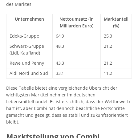
des Marktes.
Unternehmen
Nettoumsatz (in
Marktanteil
Milliarden Euro)
(%)
Edeka-Gruppe
64,9
25,3
Schwarz-Gruppe
48,3
21,2
(Lidl, Kaufland)
Rewe und Penny
43,3
21,2
Aldi Nord und Süd
33,1
11,2
Diese Tabelle bietet eine vergleichende Übersicht der
wichtigsten Marktteilnehmer im deutschen
Lebensmittelhandel. Es ist ersichtlich, dass der Wettbewerb
hart ist, aber Combi hat dennoch beachtliche Fortschritte
gemacht und gezeigt, dass es stabil und zukunftsorientiert
bleibt.
Marktstellung von Combi