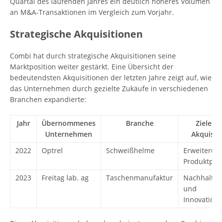
Quartal des laufenden Jahres ein deutlich höheres Volumen
an M&A-Transaktionen im Vergleich zum Vorjahr.
Strategische Akquisitionen
Combi hat durch strategische Akquisitionen seine
Marktposition weiter gestärkt. Eine Übersicht der
bedeutendsten Akquisitionen der letzten Jahre zeigt auf, wie
das Unternehmen durch gezielte Zukäufe in verschiedenen
Branchen expandierte:
Jahr
Übernommenes
Branche
Ziele de
Unternehmen
Akquisit
2022
Optrel
Schweißhelme
Erweiterun
Produktpale
2023
Freitag lab. ag
Taschenmanufaktur
Nachhaltigk
und
Innovations