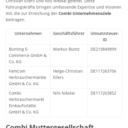
Christian Eilers und Nils Nikolai geleitet. Diese
Führungskräfte bringen umfassende Expertise und Visionen
mit, die zur Erreichung der
Combi Unternehmensziele
beitragen.
Unternehmen
Geschäftsführer
Umsatzsteuer-
ID
Bünting E-
Markus Buntz
DE219849899
Commerce GmbH &
Co. KG
FamCom
Helge-Christian
DE117263756
Verbrauchermärkte
Eilers
GmbH & Co. KG
Combi
Nils Nikolai
DE117263852
Verbrauchermarkt
Einkaufsstätte
GmbH & Co. KG
Combi Muttergesellschaft