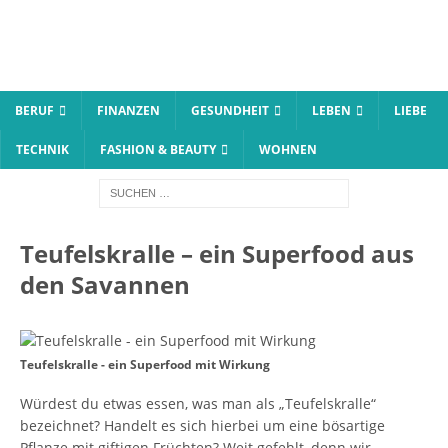
BERUF
FINANZEN
GESUNDHEIT
LEBEN
LIEBE
TECHNIK
FASHION & BEAUTY
WOHNEN
Teufelskralle – ein Superfood aus
den Savannen
Teufelskralle - ein Superfood mit Wirkung
Würdest du etwas essen, was man als „Teufelskralle“
bezeichnet? Handelt es sich hierbei um eine bösartige
Pflanze mit giftigen Früchten? Weit gefehlt, denn wir