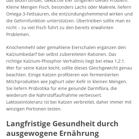
das Biotin bindet. Gekochte Eier umgehen dieses Problem.
Kleine Mengen Fisch, besonders Lachs oder Makrele, liefern
Omega-3-Fettsäuren, die entzündungshemmend wirken und
die Gehirnfunktion unterstützen. Übertreiben sollte man es
nicht – zu viel Fisch führt zu den bereits erwähnten
Problemen.
Knochenmehl oder gemahlene Eierschalen ergänzen den
Kalziumbedarf bei selbst zubereiteten Rationen. Das
richtige Kalzium-Phosphor-Verhältnis liegt bei etwa 1,2:1.
Wer für seine Katze kocht, sollte dieses Gleichgewicht genau
beachten. Einige Katzen profitieren von fermentierten
Milchprodukten wie Joghurt oder Kefir in kleinen Mengen.
Sie liefern Probiotika für eine gesunde Darmflora, die
wiederum die Nährstoffaufnahme verbessert.
Laktoseintoleranz ist bei Katzen verbreitet, daher immer mit
winzigen Portionen testen.
Langfristige Gesundheit durch
ausgewogene Ernährung