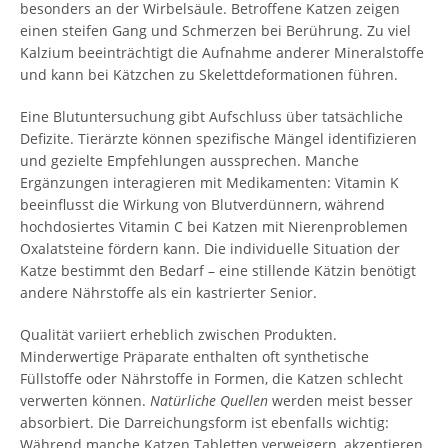
besonders an der Wirbelsäule. Betroffene Katzen zeigen
einen steifen Gang und Schmerzen bei Berührung. Zu viel
Kalzium beeinträchtigt die Aufnahme anderer Mineralstoffe
und kann bei Kätzchen zu Skelettdeformationen führen.
Eine Blutuntersuchung gibt Aufschluss über tatsächliche
Defizite. Tierärzte können spezifische Mängel identifizieren
und gezielte Empfehlungen aussprechen. Manche
Ergänzungen interagieren mit Medikamenten: Vitamin K
beeinflusst die Wirkung von Blutverdünnern, während
hochdosiertes Vitamin C bei Katzen mit Nierenproblemen
Oxalatsteine fördern kann. Die individuelle Situation der
Katze bestimmt den Bedarf – eine stillende Kätzin benötigt
andere Nährstoffe als ein kastrierter Senior.
Qualität variiert erheblich zwischen Produkten.
Minderwertige Präparate enthalten oft synthetische
Füllstoffe oder Nährstoffe in Formen, die Katzen schlecht
verwerten können.
Natürliche Quellen
werden meist besser
absorbiert. Die Darreichungsform ist ebenfalls wichtig:
Während manche Katzen Tabletten verweigern, akzeptieren