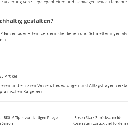
Platzierung von Sitzgelegenheiten und Gehwegen sowie Elemente wi
hhaltig gestalten?
e Pflanzen oder Arten foerdern, die Bienen und Schmetterlingen al
eln.
85 Artikel
hieren und erklären Wissen, Bedeutungen und Alltagsfragen verst
praktischen Ratgebern.
r Blüte? Tipps zur richtigen Pflege
Rosen Stark Zurückschneiden – 
e Saison
Rosen stark zurück und fördern e