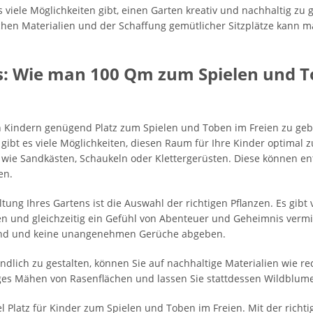
iele Möglichkeiten gibt, einen Garten kreativ und nachhaltig zu ge
chen Materialien und der Schaffung gemütlicher Sitzplätze kann 
s: Wie man 100 Qm zum Spielen und T
eren Kindern genügend Platz zum Spielen und Toben im Freien zu ge
ibt es viele Möglichkeiten, diesen Raum für Ihre Kinder optimal z
 wie Sandkästen, Schaukeln oder Klettergerüsten. Diese können e
en.
ltung Ihres Gartens ist die Auswahl der richtigen Pflanzen. Es gibt
 und gleichzeitig ein Gefühl von Abenteuer und Geheimnis vermit
 sind und keine unangenehmen Gerüche abgeben.
lich zu gestalten, können Sie auf nachhaltige Materialien wie re
ges Mähen von Rasenflächen und lassen Sie stattdessen Wildblum
l Platz für Kinder zum Spielen und Toben im Freien. Mit der richt