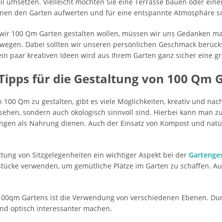
il umsetzen. Vielleicht möchten Sie eine Terrasse bauen oder eine
nen den Garten aufwerten und für eine entspannte Atmosphäre s
ir 100 Qm Garten gestalten wollen, müssen wir uns Gedanken ma
hwegen. Dabei sollten wir unseren persönlichen Geschmack berücks
ein paar kreativen Ideen wird aus Ihrem Garten ganz sicher eine
 Tipps für die Gestaltung von 100 Qm 
00 Qm zu gestalten, gibt es viele Möglichkeiten, kreativ und nachh
ssehen, sondern auch ökologisch sinnvoll sind. Hierbei kann man z
ingen als Nahrung dienen. Auch der Einsatz von Kompost und natü
tung von Sitzgelegenheiten ein wichtiger Aspekt bei der
Gartenge
lstücke verwenden, um gemütliche Plätze im Garten zu schaffen. 
s 100qm Gartens ist die Verwendung von verschiedenen Ebenen. Du
nd optisch interessanter machen.