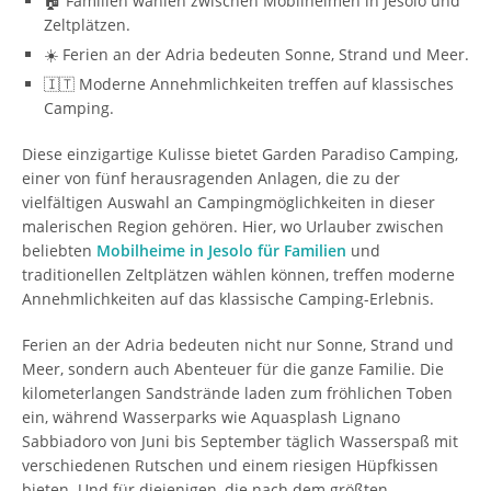
🏠 Familien wählen zwischen Mobilheimen in Jesolo und
Zeltplätzen.
☀️ Ferien an der Adria bedeuten Sonne, Strand und Meer.
🇮🇹 Moderne Annehmlichkeiten treffen auf klassisches
Camping.
Diese einzigartige Kulisse bietet Garden Paradiso Camping,
einer von fünf herausragenden Anlagen, die zu der
vielfältigen Auswahl an Campingmöglichkeiten in dieser
malerischen Region gehören. Hier, wo Urlauber zwischen
beliebten
Mobilheime in Jesolo für Familien
und
traditionellen Zeltplätzen wählen können, treffen moderne
Annehmlichkeiten auf das klassische Camping-Erlebnis.
Ferien an der Adria bedeuten nicht nur Sonne, Strand und
Meer, sondern auch Abenteuer für die ganze Familie. Die
kilometerlangen Sandstrände laden zum fröhlichen Toben
ein, während Wasserparks wie Aquasplash Lignano
Sabbiadoro von Juni bis September täglich Wasserspaß mit
verschiedenen Rutschen und einem riesigen Hüpfkissen
bieten. Und für diejenigen, die nach dem größten