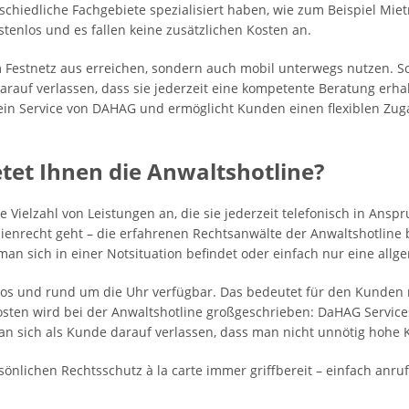
schiedliche Fachgebiete spezialisiert haben, wie zum Beispiel Miet
stenlos und es fallen keine zusätzlichen Kosten an.
 Festnetz aus erreichen, sondern auch mobil unterwegs nutzen. S
arauf verlassen, dass sie jederzeit eine kompetente Beratung erha
 ein Service von DAHAG und ermöglicht Kunden einen flexiblen Zuga
etet Ihnen die Anwaltshotline?
e Vielzahl von Leistungen an, die sie jederzeit telefonisch in An
lienrecht geht – die erfahrenen Rechtsanwälte der Anwaltshotlin
b man sich in einer Notsituation befindet oder einfach nur eine allg
los und rund um die Uhr verfügbar. Das bedeutet für den Kunden ma
sten wird bei der Anwaltshotline großgeschrieben: DaHAG Service
n sich als Kunde darauf verlassen, dass man nicht unnötig hohe 
sönlichen Rechtsschutz à la carte immer griffbereit – einfach anr