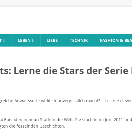
T
LEBEN
LIEBE
TECHNIK
FASHION & BE
s: Lerne die Stars der Seri
lgreiche Anwaltsserie wirklich unvergesslich macht? Ist es die cl
4 Episoden in neun Staffeln die Welt. Sie startete im Juni 2011 un
gten die fesselnden Geschichten.