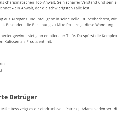
 als charismatischen Top-Anwalt. Sein scharfer Verstand und sein
ichnet – ein Anwalt, der die schwierigsten Fälle löst.
g aus Arroganz und Intelligenz in seine Rolle. Du beobachtest, wi
lt. Besonders die Beziehung zu Mike Ross zeigt diese Wandlung.
pecter gewinnt stetig an emotionaler Tiefe. Du spürst die Komplexi
n Kulissen als Produzent mit.
ein
st
rte Betrüger
? Mike Ross zeigt es dir eindrucksvoll. Patrick J. Adams verkörper