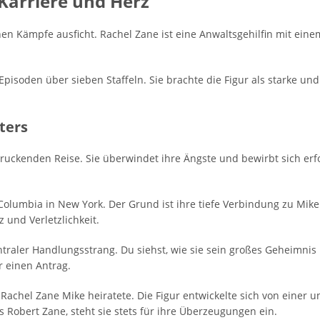
Karriere und Herz
igenen Kämpfe ausficht. Rachel Zane ist eine Anwaltsgehilfin mit e
pisoden über sieben Staffeln. Sie brachte die Figur als starke und
ters
ruckenden Reise. Sie überwindet ihre Ängste und bewirbt sich erfo
Columbia in New York. Der Grund ist ihre tiefe Verbindung zu Mike
 und Verletzlichkeit.
entraler Handlungsstrang. Du siehst, wie sie sein großes Geheimni
r einen Antrag.
achel Zane Mike heiratete. Die Figur entwickelte sich von einer 
s Robert Zane, steht sie stets für ihre Überzeugungen ein.