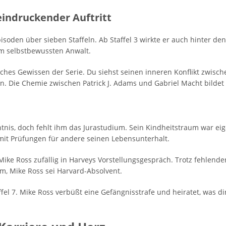
eindruckender Auftritt
pisoden über sieben Staffeln. Ab Staffel 3 wirkte er auch hinter de
m selbstbewussten Anwalt.
isches Gewissen der Serie. Du siehst seinen inneren Konflikt zwisc
. Die Chemie zwischen Patrick J. Adams und Gabriel Macht bildet 
htnis, doch fehlt ihm das Jurastudium. Sein Kindheitstraum war ei
 mit Prüfungen für andere seinen Lebensunterhalt.
 Mike Ross zufällig in Harveys Vorstellungsgespräch. Trotz fehlend
m, Mike Ross sei Harvard-Absolvent.
affel 7. Mike Ross verbüßt eine Gefängnisstrafe und heiratet, was 