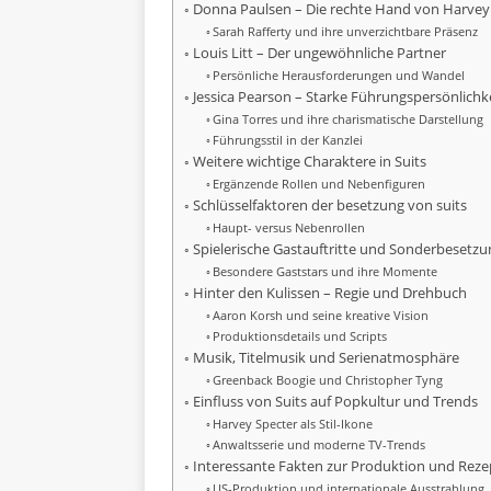
Donna Paulsen – Die rechte Hand von Harvey
Sarah Rafferty und ihre unverzichtbare Präsenz
Louis Litt – Der ungewöhnliche Partner
Persönliche Herausforderungen und Wandel
Jessica Pearson – Starke Führungspersönlichk
Gina Torres und ihre charismatische Darstellung
Führungsstil in der Kanzlei
Weitere wichtige Charaktere in Suits
Ergänzende Rollen und Nebenfiguren
Schlüsselfaktoren der besetzung von suits
Haupt- versus Nebenrollen
Spielerische Gastauftritte und Sonderbesetz
Besondere Gaststars und ihre Momente
Hinter den Kulissen – Regie und Drehbuch
Aaron Korsh und seine kreative Vision
Produktionsdetails und Scripts
Musik, Titelmusik und Serienatmosphäre
Greenback Boogie und Christopher Tyng
Einfluss von Suits auf Popkultur und Trends
Harvey Specter als Stil-Ikone
Anwaltsserie und moderne TV-Trends
Interessante Fakten zur Produktion und Reze
US-Produktion und internationale Ausstrahlung