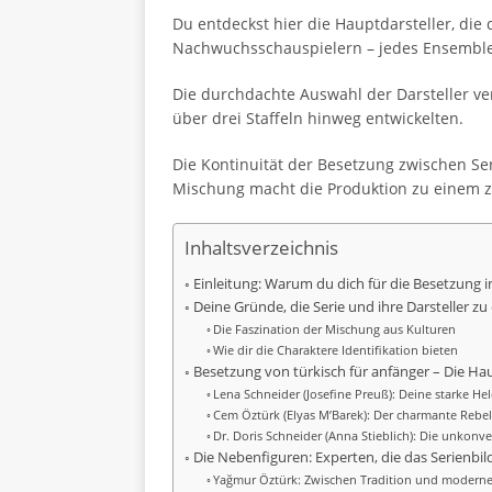
Du entdeckst hier die Hauptdarsteller, di
Nachwuchsschauspielern – jedes Ensemble-
Die durchdachte Auswahl der Darsteller ver
über drei Staffeln hinweg entwickelten.
Die Kontinuität der Besetzung zwischen Seri
Mischung macht die Produktion zu einem ze
Inhaltsverzeichnis
Einleitung: Warum du dich für die Besetzung i
Deine Gründe, die Serie und ihre Darsteller z
Die Faszination der Mischung aus Kulturen
Wie dir die Charaktere Identifikation bieten
Besetzung von türkisch für anfänger – Die Hau
Lena Schneider (Josefine Preuß): Deine starke He
Cem Öztürk (Elyas M’Barek): Der charmante Rebel
Dr. Doris Schneider (Anna Stieblich): Die unkonv
Die Nebenfiguren: Experten, die das Serienbi
Yağmur Öztürk: Zwischen Tradition und moderne