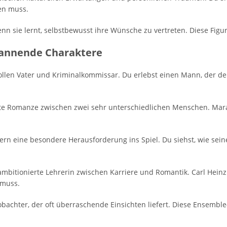
en muss.
enn sie lernt, selbstbewusst ihre Wünsche zu vertreten. Diese Figu
pannende Charaktere
vollen Vater und Kriminalkommissar. Du erlebst einen Mann, der de
arte Romanze zwischen zwei sehr unterschiedlichen Menschen. Mara
tern eine besondere Herausforderung ins Spiel. Du siehst, wie sein
 ambitionierte Lehrerin zwischen Karriere und Romantik. Carl Hein
 muss.
 Beobachter, der oft überraschende Einsichten liefert. Diese Ensem