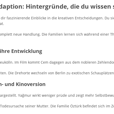
aption: Hintergründe, die du wissen s
 dir faszinierende Einblicke in die kreativen Entscheidungen. Du si
at.
omplett neue Handlung. Die Familien lernen sich während einer T
 ihre Entwicklung
n-Neukölln. Im Film kommt Cem dagegen aus dem nobleren Zehlendor
en. Die Drehorte wechseln von Berlin zu exotischen Schauplätzen 
n- und Kinoversion
argestellt. Yağmur wirkt weniger prüde und zeigt mehr Selbstbewu
 Todesursache seiner Mutter. Die Familie Öztürk befindet sich i