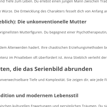
 und Tiefe zum Leben. Du erlebst einen jungen Mann zwischen Tra
re Würze. Die Entwicklung des Charakters fesselt dich von Anfang a
ieblich): Die unkonventionelle Mutter
 originellsten Mutterfiguren. Du begegnest einer Psychotherapeutin, 
mit dem Älterwerden hadert. Ihre chaotischen Erziehungsmethoden br
etenz im Privatleben oft überfordert ist. Anna Stieblich verleiht d
ten, die das Serienbild abrunden
unverwechselbare Tiefe und Komplexität. Sie zeigen dir, wie jede F
adition und modernem Lebensstil
ischen kulturellen Erwartungen und persönlichen Träumen. Du sieh