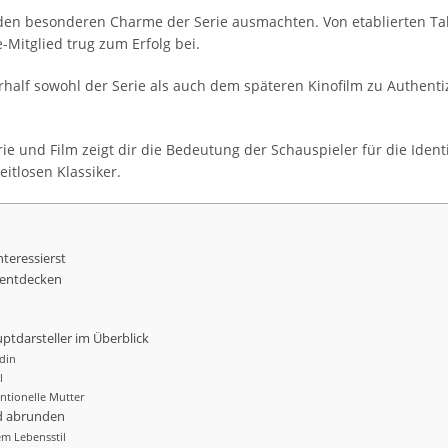
e den besonderen Charme der Serie ausmachten. Von etablierten Ta
Mitglied trug zum Erfolg bei.
half sowohl der Serie als auch dem späteren Kinofilm zu Authentizi
e und Film zeigt dir die Bedeutung der Schauspieler für die Identi
itlosen Klassiker.
nteressierst
u entdecken
ptdarsteller im Überblick
ldin
l
entionelle Mutter
ld abrunden
m Lebensstil