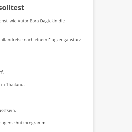
olltest
ehst, wie Autor Bora Dagtekin die
hailandreise nach einem Flugzeugabsturz
f.
in Thailand.
sstsein.
m Zeugenschutzprogramm.