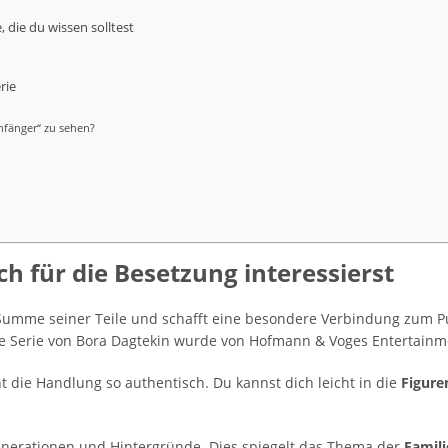
 die du wissen solltest
rie
Anfänger“ zu sehen?
h für die Besetzung interessierst
 Summe seiner Teile und schafft eine besondere Verbindung zum 
 Die Serie von Bora Dagtekin wurde von Hofmann & Voges Entertainm
 die Handlung so authentisch. Du kannst dich leicht in die
Figure
enerationen und Hintergründe. Dies spiegelt das Thema der
Famili