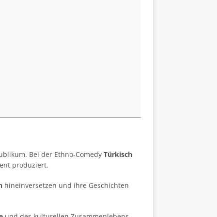
Publikum. Bei der Ethno-Comedy
Türkisch
ent produziert.
n
hineinversetzen und ihre Geschichten
e
und des kulturellen Zusammenlebens