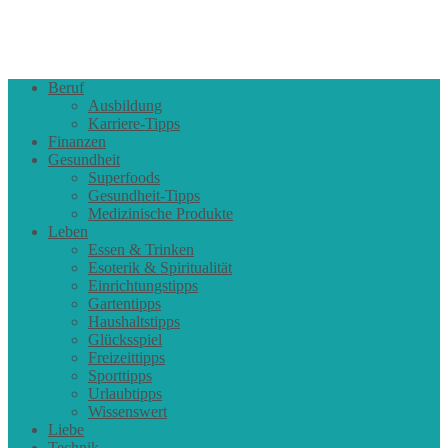
Beruf
Ausbildung
Karriere-Tipps
Finanzen
Gesundheit
Superfoods
Gesundheit-Tipps
Medizinische Produkte
Leben
Essen & Trinken
Esoterik & Spiritualität
Einrichtungstipps
Gartentipps
Haushaltstipps
Glücksspiel
Freizeittipps
Sporttipps
Urlaubtipps
Wissenswert
Liebe
Technik