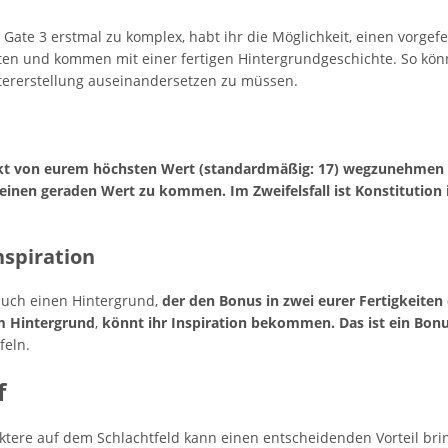
s Gate 3 erstmal zu komplex, habt ihr die Möglichkeit, einen vorge
ten und kommen mit einer fertigen Hintergrundgeschichte. So könnt
ktererstellung auseinandersetzen zu müssen.
nkt von eurem höchsten Wert (standardmäßig: 17) wegzunehmen u
 einen geraden Wert zu kommen. Im Zweifelsfall ist Konstitution
nspiration
 auch einen Hintergrund,
der den Bonus in zwei eurer Fertigkeiten 
em Hintergrund
,
könnt ihr Inspiration bekommen. Das ist ein Bon
feln.
f
aktere auf dem Schlachtfeld kann einen entscheidenden Vorteil br