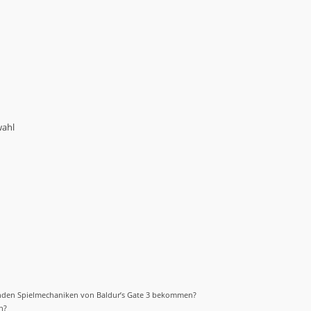
wahl
enden Spielmechaniken von Baldur’s Gate 3 bekommen?
n?