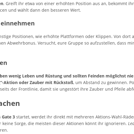
en
. Greift ihr etwa von einer erhöhten Position aus an, bekommt ihr
ncen und wählt dann den besseren Wert.
n einnehmen
tige Positionen, wie erhöhte Plattformen oder Klippen. Von dort a
nen Abwehrbonus. Versucht, eure Gruppe so aufzustellen, dass mi
zen
aben wenig Leben und Rüstung und sollten Feinden möglichst n
g“-Aktion oder Zauber mit Rückstoß
, um Abstand zu gewinnen. Po
eits der Frontlinie, damit sie ungestört ihre Zauber und Pfeile ab
fachen
s Gate 3
startet, werdet ihr direkt mit mehreren Aktions-Wahl-Räde
 keine Sorge, die meisten dieser Aktionen könnt ihr ignorieren.
Led
ren.