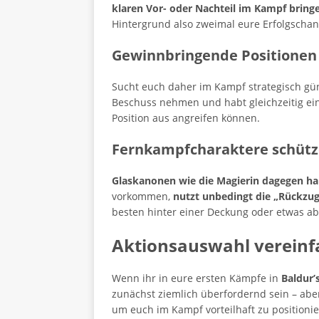
klaren Vor- oder Nachteil im Kampf bring
Hintergrund also zweimal eure Erfolgscha
Gewinnbringende Positione
Sucht euch daher im Kampf strategisch güns
Beschuss nehmen und habt gleichzeitig ei
Position aus angreifen können.
Fernkampfcharaktere schüt
Glaskanonen wie die Magierin dagegen h
vorkommen,
nutzt unbedingt die „Rückzu
besten hinter einer Deckung oder etwas abs
Aktionsauswahl verein
Wenn ihr in eure ersten Kämpfe in
Baldur’
zunächst ziemlich überfordernd sein – aber
um euch im Kampf vorteilhaft zu positionie