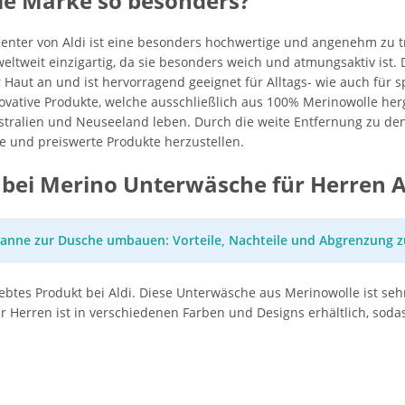
le Marke so besonders?
nter von Aldi ist eine besonders hochwertige und angenehm zu 
eltweit einzigartig, da sie besonders weich und atmungsaktiv ist. 
ut an und ist hervorragend geeignet für Alltags- wie auch für spo
ovative Produkte, welche ausschließlich aus 100% Merinowolle her
ustralien und Neuseeland leben. Durch die weite Entfernung zu d
e und preiswerte Produkte herzustellen.
 bei Merino Unterwäsche für Herren A
nne zur Dusche umbauen: Vorteile, Nachteile und Abgrenzung z
iebtes Produkt bei Aldi. Diese Unterwäsche aus Merinowolle ist se
Herren ist in verschiedenen Farben und Designs erhältlich, sodass