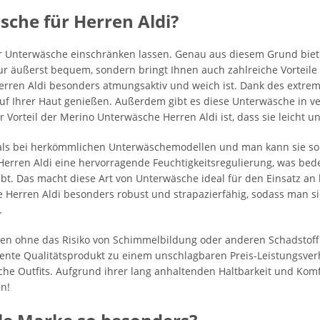
he für Herren Aldi?
r Unterwäsche einschränken lassen. Genau aus diesem Grund biete
r äußerst bequem, sondern bringt Ihnen auch zahlreiche Vorteile m
rren Aldi besonders atmungsaktiv und weich ist. Dank des extrem
 Ihrer Haut genießen. Außerdem gibt es diese Unterwäsche in ver
 Vorteil der Merino Unterwäsche Herren Aldi ist, dass sie leicht un
s bei herkömmlichen Unterwäschemodellen und man kann sie somi
rren Aldi eine hervorragende Feuchtigkeitsregulierung, was bede
ibt. Das macht diese Art von Unterwäsche ideal für den Einsatz an
 Herren Aldi besonders robust und strapazierfähig, sodass man si
.
n ohne das Risiko von Schimmelbildung oder anderen Schadstoffb
ente Qualitätsprodukt zu einem unschlagbaren Preis-Leistungsverh
iche Outfits. Aufgrund ihrer lang anhaltenden Haltbarkeit und Komfor
en!