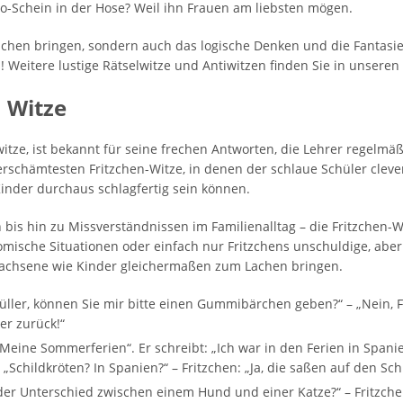
-Schein in der Hose? Weil ihn Frauen am liebsten mögen.
achen bringen, sondern auch das logische Denken und die Fantasie
Weitere lustige Rätselwitze und Antiwitzen finden Sie in unseren
 Witze
rwitze, ist bekannt für seine frechen Antworten, die Lehrer regelmä
rschämtesten Fritzchen-Witze, in denen der schlaue Schüler clev
 Kinder durchaus schlagfertig sein können.
 bis hin zu Missverständnissen im Familienalltag – die Fritzchen-W
ische Situationen oder einfach nur Fritzchens unschuldige, aber w
chsene wie Kinder gleichermaßen zum Lachen bringen.
üller, können Sie mir bitte einen Gummibärchen geben?“ – „Nein, Fri
er zurück!“
Meine Sommerferien“. Er schreibt: „Ich war in den Ferien in Spanie
 „Schildkröten? In Spanien?“ – Fritzchen: „Ja, die saßen auf den Sch
t der Unterschied zwischen einem Hund und einer Katze?“ – Fritzch