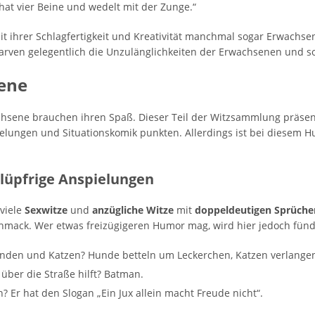
hat vier Beine und wedelt mit der Zunge.“
it ihrer Schlagfertigkeit und Kreativität manchmal sogar Erwachs
arven gelegentlich die Unzulänglichkeiten der Erwachsenen und s
sene
chsene brauchen ihren Spaß. Dieser Teil der Witzsammlung präsen
lungen und Situationskomik punkten. Allerdings ist bei diesem Hu
lüpfrige Anspielungen
 viele
Sexwitze
und
anzügliche Witze
mit
doppeldeutigen Sprüche
hmack. Wer etwas freizügigeren Humor mag, wird hier jedoch fünd
unden und Katzen? Hunde betteln um Leckerchen, Katzen verlangen
 über die Straße hilft? Batman.
? Er hat den Slogan „Ein Jux allein macht Freude nicht“.