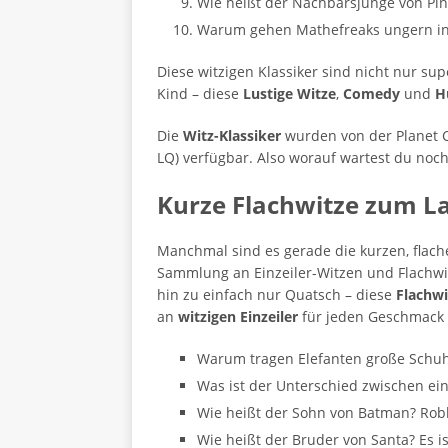
Wie heißt der Nachbarsjunge von Pino
Warum gehen Mathefreaks ungern i
Diese witzigen Klassiker sind nicht nur s
Kind – diese
Lustige Witze
,
Comedy
und
H
Die
Witz-Klassiker
wurden von der Planet 
LQ) verfügbar. Also worauf wartest du noc
Kurze Flachwitze zum L
Manchmal sind es gerade die kurzen, flach
Sammlung an Einzeiler-Witzen und Flachwit
hin zu einfach nur Quatsch – diese
Flachwi
an
witzigen Einzeiler
für jeden Geschmack 
Warum tragen Elefanten große Schuhe
Was ist der Unterschied zwischen e
Wie heißt der Sohn von Batman? Rob
Wie heißt der Bruder von Santa? Es i