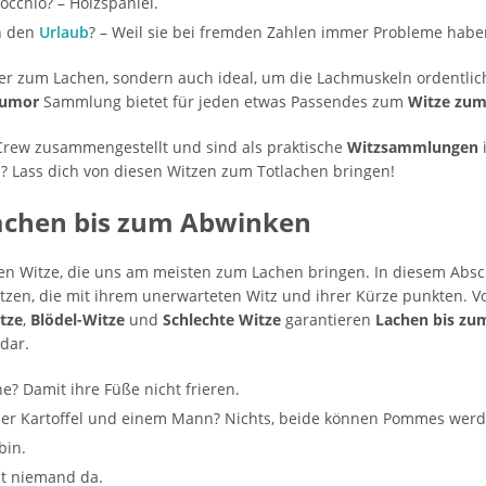
cchio? – Holzspaniel.
n den
Urlaub
? – Weil sie bei fremden Zahlen immer Probleme habe
uper zum Lachen, sondern auch ideal, um die Lachmuskeln ordentlic
umor
Sammlung bietet für jeden etwas Passendes zum
Witze zum
Crew zusammengestellt und sind als praktische
Witzsammlungen
h? Lass dich von diesen Witzen zum Totlachen bringen!
achen bis zum Abwinken
en Witze, die uns am meisten zum Lachen bringen. In diesem Absch
zen, die mit ihrem unerwarteten Witz und ihrer Kürze punkten. Vo
tze
,
Blödel-Witze
und
Schlechte Witze
garantieren
Lachen bis z
dar.
? Damit ihre Füße nicht frieren.
iner Kartoffel und einem Mann? Nichts, beide können Pommes werd
bin.
st niemand da.