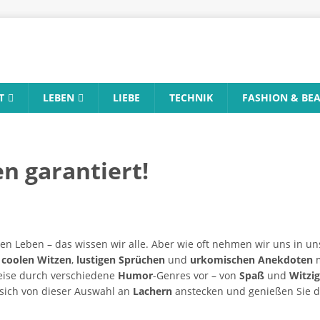
T
LEBEN
LIEBE
TECHNIK
FASHION & BE
n garantiert!
en Leben – das wissen wir alle. Aber wie oft nehmen wir uns in uns
n
coolen Witzen
,
lustigen Sprüchen
und
urkomischen Anekdoten
m
Reise durch verschiedene
Humor
-Genres vor – von
Spaß
und
Witzig
 sich von dieser Auswahl an
Lachern
anstecken und genießen Sie 