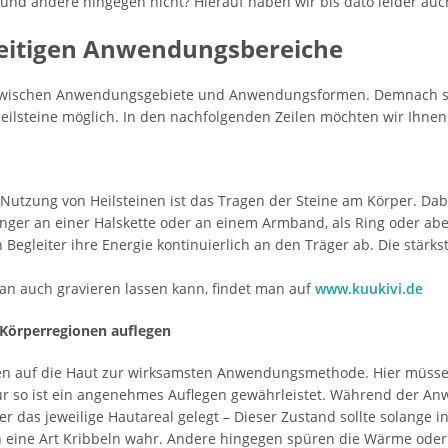
 und andere hingegen nicht? Hierauf haben wir bis dato leider auc
lseitigen Anwendungsbereiche
n zwischen Anwendungsgebiete und Anwendungsformen. Demnach s
lsteine möglich. In den nachfolgenden Zeilen möchten wir Ihnen 
utzung von Heilsteinen ist das Tragen der Steine am Körper. Dabei 
nger an einer Halskette oder an einem Armband, als Ring oder aber
 Begleiter ihre Energie kontinuierlich an den Träger ab. Die stärk
man auch gravieren lassen kann, findet man auf
www.kuukivi.de
 Körperregionen auflegen
gen auf die Haut zur wirksamsten Anwendungsmethode. Hier müssen
ur so ist ein angenehmes Auflegen gewährleistet. Während der Anw
er das jeweilige Hautareal gelegt – Dieser Zustand sollte solange 
eine Art Kribbeln wahr. Andere hingegen spüren die Wärme oder d