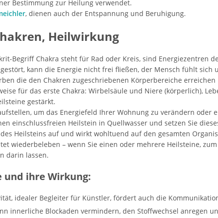
iner Bestimmung zur Heilung verwendet.
eichler
, dienen auch der Entspannung und Beruhigung.
 Chakren, Heilwirkung
it-Begriff Chakra steht für Rad oder Kreis, sind Energiezentren d
 gestört, kann die Energie nicht frei fließen, der Mensch fühlt sic
farben die den Chakren zugeschriebenen Körperbereiche erreichen 
eise für das erste Chakra: Wirbelsäule und Niere (körperlich), Le
lsteine gestärkt.
ufstellen, um das Energiefeld Ihrer Wohnung zu verändern oder ein
einen einschlussfreien Heilstein in Quellwasser und setzen Sie die
 des Heilsteins auf und wirkt wohltuend auf den gesamten Organi
tet wiederbeleben – wenn Sie einen oder mehrere Heilsteine, zum B
n darin lassen.
ne und ihre Wirkung:
ivität, idealer Begleiter für Künstler, fördert auch die Kommunikatio
ann innerliche Blockaden vermindern, den Stoffwechsel anregen un