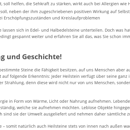
, soll helfen, die Sehkraft zu stärken, wirkt auch bei Allergien wi
 soll, neben der ihm zugeschriebenen positiven Wirkung auf Selbs
bei Erschöpfungszuständen und Kreislaufproblemen
e lassen sich in Edel- und Halbedelsteine unterteilen. Doch was ha
edingt gespannt weiter und erfahren Sie all das, was Sie schon imm
ng und Geschichte!
 bestimmte Steine die Fähigkeit besitzen, auf uns Menschen aber a
 auf folgende Erkenntnis: Jeder Heilstein verfügt über seine ganz i
r Strahlung, denn diese wird nicht nur von uns Menschen, sonder
rgie in Form von Wärme, Licht oder Nahrung aufnehmen. Lebende
nständig, welche sie aufnehmen möchten. Leblose Objekte hingege
lich sind sie der Umwelt ausgeliefert und nehmen daher sämtliche 
ne – somit natürlich auch Heilsteine stets von innen nach außen wa