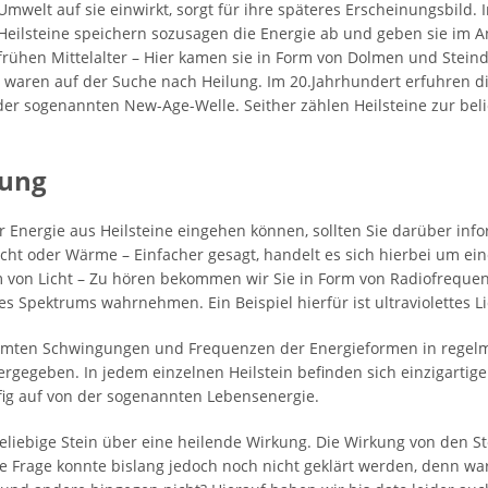
mwelt auf sie einwirkt, sorgt für ihre späteres Erscheinungsbild. I
n Heilsteine speichern sozusagen die Energie ab und geben sie im
m frühen Mittelalter – Hier kamen sie in Form von Dolmen und Stei
 waren auf der Suche nach Heilung. Im 20.Jahrhundert erfuhren die 
der sogenannten New-Age-Welle. Seither zählen Heilsteine zur bel
kung
r Energie aus Heilsteine eingehen können, sollten Sie darüber info
icht oder Wärme – Einfacher gesagt, handelt es sich hierbei um e
orm von Licht – Zu hören bekommen wir Sie in Form von Radiofrequ
 Spektrums wahrnehmen. Ein Beispiel hierfür ist ultraviolettes Lic
mmten Schwingungen und Frequenzen der Energieformen in regel
rgegeben. In jedem einzelnen Heilstein befinden sich einzigartige 
fig auf von der sogenannten Lebensenergie.
eliebige Stein über eine heilende Wirkung. Die Wirkung von den Ste
e Frage konnte bislang jedoch noch nicht geklärt werden, denn waru