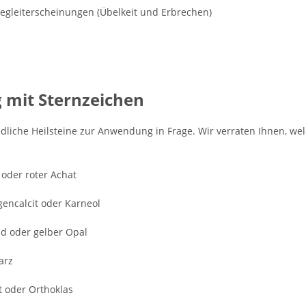
gleiterscheinungen (Übelkeit und Erbrechen)
g mit Sternzeichen
liche Heilsteine zur Anwendung in Frage. Wir verraten Ihnen, welc
oder roter Achat
gencalcit oder Karneol
old oder gelber Opal
arz
it oder Orthoklas