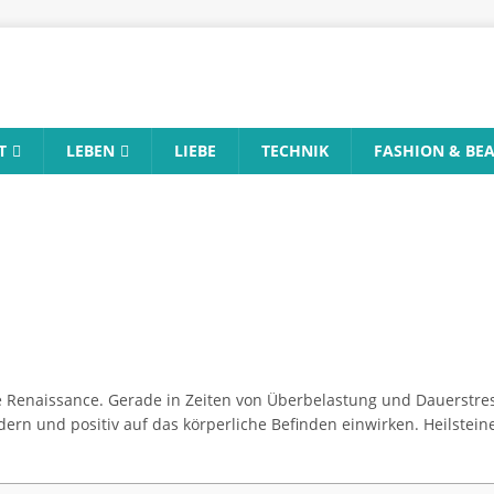
T
LEBEN
LIEBE
TECHNIK
FASHION & BE
re Renaissance. Gerade in Zeiten von Überbelastung und Dauerstre
dern und positiv auf das körperliche Befinden einwirken. Heilstei