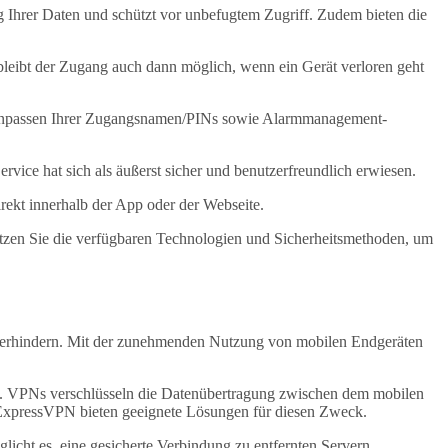
g Ihrer Daten und schützt vor unbefugtem Zugriff. Zudem bieten die
h bleibt der Zugang auch dann möglich, wenn ein Gerät verloren geht
as Anpassen Ihrer Zugangsnamen/PINs sowie Alarmmanagement-
vice hat sich als äußerst sicher und benutzerfreundlich erwiesen.
ekt innerhalb der App oder der Webseite.
 Nutzen Sie die verfügbaren Technologien und Sicherheitsmethoden, um
u verhindern. Mit der zunehmenden Nutzung von mobilen Endgeräten
). VPNs verschlüsseln die Datenübertragung zwischen dem mobilen
 ExpressVPN bieten geeignete Lösungen für diesen Zweck.
cht es, eine gesicherte Verbindung zu entfernten Servern