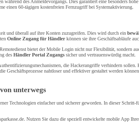
während des Anmeldevorgangs. Dies garantiert eine besonders hohe Sic
einen 60-tägigen kostenfreien Fernzugriff bei Systemaktivierung.
eit und überall auf ihre Konten zuzugreifen. Dies wird durch ein
bewäh
nten
Online Zugang für Händler
können sie ihre Geschäftsabläufe au
tedienst bietet der Mobile Login nicht nur Flexibilität, sondern auch 
ung des
Händler Portal Zugangs
sicher und vertrauenswürdig macht.
hentifizierungsmechanismen, die Hackerangriffe verhindern sollen. Hä
e Geschäftsprozesse nahtloser und effektiver gestaltet werden könne
 von unterwegs
er Technologien einfacher und sicherer geworden. In dieser Schritt-für
rsparkasse.de. Nutzen Sie dazu die speziell entwickelte mobile App Ih