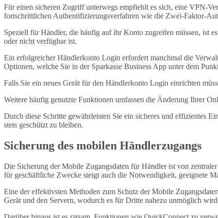
Für einen sicheren Zugriff unterwegs empfiehlt es sich, eine VPN-Ve
fortschrittlichen Authentifizierungsverfahren wie die Zwei-Faktor-Aut
Speziell für Händler, die häufig auf ihr Konto zugreifen müssen, ist 
oder nicht verfügbar ist.
Ein erfolgreicher Händlerkonto Login erfordert manchmal die Verwa
Optionen, welche Sie in der Sparkasse Business App unter dem Punkt 
Falls Sie ein neues Gerät für den Händlerkonto Login einrichten müs
Weitere häufig genutzte Funktionen umfassen die Änderung Ihrer Onl
Durch diese Schritte gewährleisten Sie ein sicheres und effizientes 
stets geschützt zu bleiben.
Sicherung des mobilen Händlerzugangs
Die Sicherung der Mobile Zugangsdaten für Händler ist von zentrale
für geschäftliche Zwecke steigt auch die Notwendigkeit, geeignete 
Eine der effektivsten Methoden zum Schutz der Mobile Zugangsdaten
Gerät und den Servern, wodurch es für Dritte nahezu unmöglich wir
Darüber hinaus ist es ratsam, Funktionen wie QuickConnect zu verwe