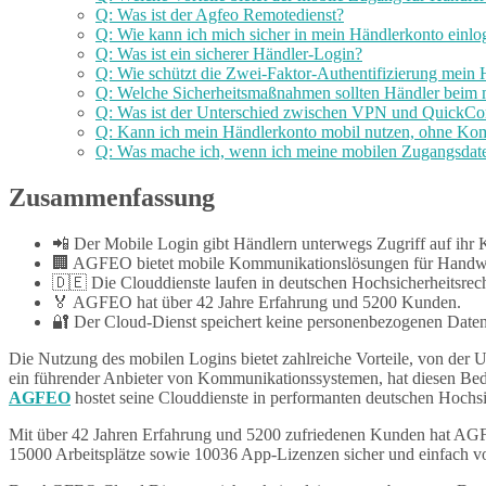
Q: Was ist der Agfeo Remotedienst?
Q: Wie kann ich mich sicher in mein Händlerkonto einl
Q: Was ist ein sicherer Händler-Login?
Q: Wie schützt die Zwei-Faktor-Authentifizierung mein
Q: Welche Sicherheitsmaßnahmen sollten Händler beim
Q: Was ist der Unterschied zwischen VPN und QuickCo
Q: Kann ich mein Händlerkonto mobil nutzen, ohne Kom
Q: Was mache ich, wenn ich meine mobilen Zugangsdate
Zusammenfassung
📲 Der Mobile Login gibt Händlern unterwegs Zugriff auf ihr 
🏢 AGFEO bietet mobile Kommunikationslösungen für Handwe
🇩🇪 Die Clouddienste laufen in deutschen Hochsicherheitsrec
🏅 AGFEO hat über 42 Jahre Erfahrung und 5200 Kunden.
🔐 Der Cloud-Dienst speichert keine personenbezogenen Daten
Die Nutzung des mobilen Logins bietet zahlreiche Vorteile, von der 
ein führender Anbieter von Kommunikationssystemen, hat diesen Beda
AGFEO
hostet seine Clouddienste in performanten deutschen Hochsi
Mit über 42 Jahren Erfahrung und 5200 zufriedenen Kunden hat AGF
15000 Arbeitsplätze sowie 10036 App-Lizenzen sicher und einfach v