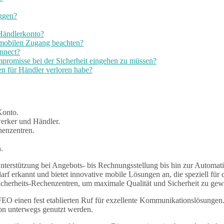
oggen?
 Händlerkonto?
 mobilen Zugang beachten?
nnect?
promisse bei der Sicherheit eingehen zu müssen?
n für Händler verloren habe?
Konto.
rker und Händler.
henzentren.
.
Unterstützung bei Angebots- bis Rechnungsstellung bis hin zur Automa
rf erkannt und bietet innovative mobile Lösungen an, die speziell fü
cherheits-Rechenzentren, um maximale Qualität und Sicherheit zu gewä
EO einen fest etablierten Ruf für exzellente Kommunikationslösungen
on unterwegs genutzt werden.