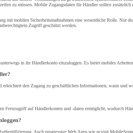
reifen zu müssen. Mobile Zugangsdaten für Händler sollten zusätzlich d
mgang mit mobilen Sicherheitsmaßnahmen eine wesentliche Rolle. Nur d
unberechtigtem Zugriff geschützt werden.
unterwegs in ihr Händlerkonto einzuloggen. Es bietet mobiles Arbeiten
dler?
und erleichtert den Zugang zu geschäftlichen Informationen, wann und w
eren Fernzugriff auf Händlerkonten und -daten ermöglicht, wodurch Hän
inloggen?
entifizierung. Auch progressive Web Apps wie pcvisit MobileSupport 