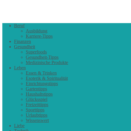
Beruf
Ausbildung
Karriere-Tipps
Finanzen
Gesundheit
Superfoods
Gesundheit-Tipps
Medizinische Produkte
Leben
Essen & Trinken
Esoterik & Spiritualität
Einrichtungstipps
Gartentipps
Haushaltstipps
Glücksspiel
Freizeittipps
Sporttipps
Urlaubtipps
Wissenswert
Liebe
Technik