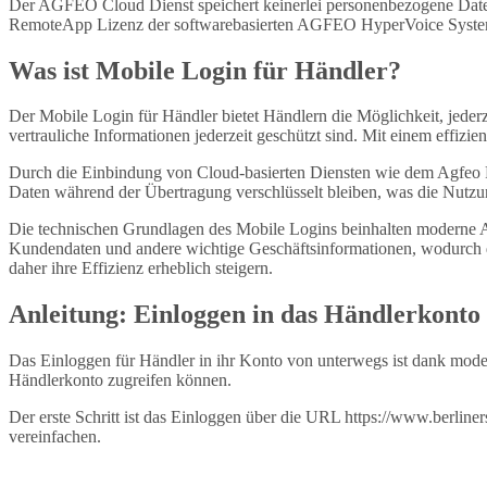
Der AGFEO Cloud Dienst speichert keinerlei personenbezogene Daten 
RemoteApp Lizenz der softwarebasierten AGFEO HyperVoice Systeme 
Was ist Mobile Login für Händler?
Der Mobile Login für Händler bietet Händlern die Möglichkeit, jederz
vertrauliche Informationen jederzeit geschützt sind. Mit einem effizie
Durch die Einbindung von Cloud-basierten Diensten wie dem Agfeo Remo
Daten während der Übertragung verschlüsselt bleiben, was die Nutz
Die technischen Grundlagen des Mobile Logins beinhalten moderne Aut
Kundendaten und andere wichtige Geschäftsinformationen, wodurch di
daher ihre Effizienz erheblich steigern.
Anleitung: Einloggen in das Händlerkonto
Das Einloggen für Händler in ihr Konto von unterwegs ist dank modern
Händlerkonto zugreifen können.
Der erste Schritt ist das Einloggen über die URL https://www.berline
vereinfachen.