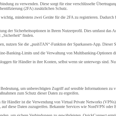
rbindung zu verwenden. Diese sorgt für eine verschlüsselte Übertragun
hentifizierung (2FA) zusätzlichen Schutz.
es wichtig, mindestens zwei Geräte für die 2FA zu registrieren. Dadurc
ltung der Sicherheitsoptionen in Ihrem Nutzerprofil. Dies umfasst d
„Sicherheit“ finden.
sen, nutzen Sie die „pushTAN“-Funktion der Sparkassen-App. Dieser Ser
ine-Banking-Limits und die Verwaltung von Multibanking-Optionen dir
Einloggen für Händler in ihre Konten, selbst wenn sie unterwegs sind.
r Bedeutung, um unberechtigten Zugriff auf sensible Informationen z
Maßnahmen zum Schutz dieser Daten zu ergreifen.
 für Händler ist die Verwendung von Virtual Private Networks (VPNs
d, auf diese Daten zuzugreifen. Bekannte Services wie NordVPN oder
nden, um sichere Verbindungen zu gewährleisten. QuickConnect ermögli