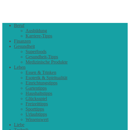
Beruf
Ausbildung
Karriere-Tipps
Finanzen
Gesundheit
Superfoods
Gesundheit-Tipps
Medizinische Produkte
Leben
Essen & Trinken
Esoterik & Spiritualität
Einrichtungstipps
Gartentipps
Haushaltstipps
Glücksspiel
Freizeittipps
Sporttipps
Urlaubtipps
Wissenswert
Liebe
Technik