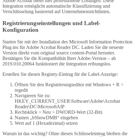
Adobe Acrobat bietet hier professionelle Lösungen. Diese
Integration ermöglicht automatische Klassifizierung und
Verschlüsselung basierend auf Unternehmensrichtlinien.
Registrierungseinstellungen und Label-
Konfiguration
Starten Sie mit der Installation des Microsoft Information Protection
Plug-ins für Adobe Acrobat Reader DC. Laden Sie die neueste
Version direkt vom original source content-Portal herunter.
Bestätigen Sie die Kompatibilität Ihrer Adobe-Version – ab
2019.010.20064 funktioniert die Integration reibungslos.
Erstellen Sie diesen Registry-Eintrag für die Label-Anzeige:
Öffnen Sie den Registrierungseditor mit Windows + R >
regedit
Navigieren Sie zu:
HKEY_CURRENT_USER\Software\Adobe\Acrobat
Reader\DC\MicrosoftAIP
Rechtsklick > Neu > DWORD-Wert (32-Bit)
Namen „bShowDMB“ eingeben
Wert auf 1 (Hexadezimal) setzen
Warum ist das wichtig? Ohne diesen Schlüsseleintrag bleiben die