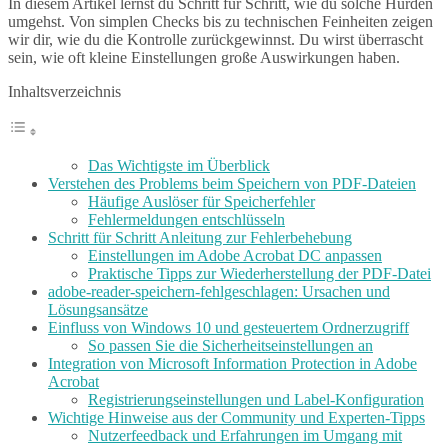
In diesem Artikel lernst du Schritt für Schritt, wie du solche Hürden
umgehst. Von simplen Checks bis zu technischen Feinheiten zeigen
wir dir, wie du die Kontrolle zurückgewinnst. Du wirst überrascht
sein, wie oft kleine Einstellungen große Auswirkungen haben.
Inhaltsverzeichnis
Das Wichtigste im Überblick
Verstehen des Problems beim Speichern von PDF-Dateien
Häufige Auslöser für Speicherfehler
Fehlermeldungen entschlüsseln
Schritt für Schritt Anleitung zur Fehlerbehebung
Einstellungen im Adobe Acrobat DC anpassen
Praktische Tipps zur Wiederherstellung der PDF-Datei
adobe-reader-speichern-fehlgeschlagen: Ursachen und
Lösungsansätze
Einfluss von Windows 10 und gesteuertem Ordnerzugriff
So passen Sie die Sicherheitseinstellungen an
Integration von Microsoft Information Protection in Adobe
Acrobat
Registrierungseinstellungen und Label-Konfiguration
Wichtige Hinweise aus der Community und Experten-Tipps
Nutzerfeedback und Erfahrungen im Umgang mit