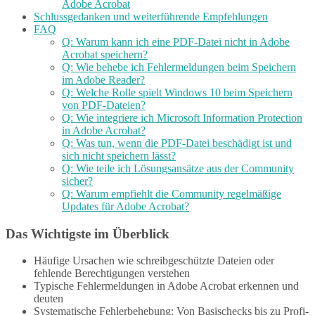
Adobe Acrobat
Schlussgedanken und weiterführende Empfehlungen
FAQ
Q: Warum kann ich eine PDF-Datei nicht in Adobe
Acrobat speichern?
Q: Wie behebe ich Fehlermeldungen beim Speichern
im Adobe Reader?
Q: Welche Rolle spielt Windows 10 beim Speichern
von PDF-Dateien?
Q: Wie integriere ich Microsoft Information Protection
in Adobe Acrobat?
Q: Was tun, wenn die PDF-Datei beschädigt ist und
sich nicht speichern lässt?
Q: Wie teile ich Lösungsansätze aus der Community
sicher?
Q: Warum empfiehlt die Community regelmäßige
Updates für Adobe Acrobat?
Das Wichtigste im Überblick
Häufige Ursachen wie schreibgeschützte Dateien oder
fehlende Berechtigungen verstehen
Typische Fehlermeldungen in Adobe Acrobat erkennen und
deuten
Systematische Fehlerbehebung: Von Basischecks bis zu Profi-