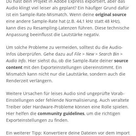
Du hast dein Projekt in Adobe Express exportiert, aber das
Audio klingt viel leiser als geplant? Ein häufiger Grund dafür
ist ein Sample-Rate-Mismatch. Wenn deine
original source
eine andere Sample-Rate hat (z.B. 44,1 kHz statt 48 kHz),
kann dies zu Resampling-Latenzen führen. Diese technische
Anpassung beeinflusst die Lautstärke negativ.
Um solche Probleme zu vermeiden, solltest du die Audio-
Infos überprüfen. Gehe dazu auf
File > New > Search Bin >
Audio Info
. Hier siehst du, ob die Sample-Rate deiner
source
content
mit den Exporteinstellungen übereinstimmt. Ein
Mismatch kann nicht nur die Lautstärke, sondern auch die
Renderzeit verlängern.
Weitere Ursachen für leises Audio sind ungeprüfte Vorab-
Einstellungen oder fehlende Normalisierung. Auch veraltete
Treiber oder Hardware-Probleme können eine Rolle spielen.
Hier helfen die
community guidelines
, um die richtigen
Exporteinstellungen zu finden.
Ein weiterer Tipp: Konvertiere deine Dateien vor dem Import