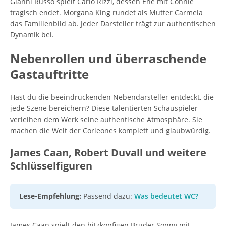
Gianni Russo spielt Carlo Rizzi, dessen Ehe mit Connie
tragisch endet. Morgana King rundet als Mutter Carmela
das Familienbild ab. Jeder Darsteller trägt zur authentischen
Dynamik bei.
Nebenrollen und überraschende
Gastauftritte
Hast du die beeindruckenden Nebendarsteller entdeckt, die
jede Szene bereichern? Diese talentierten Schauspieler
verleihen dem Werk seine authentische Atmosphäre. Sie
machen die Welt der Corleones komplett und glaubwürdig.
James Caan, Robert Duvall und weitere
Schlüsselfiguren
Lese-Empfehlung:
Passend dazu:
Was bedeutet WC?
James Caan spielt den hitzköpfigen Bruder Sonny mit