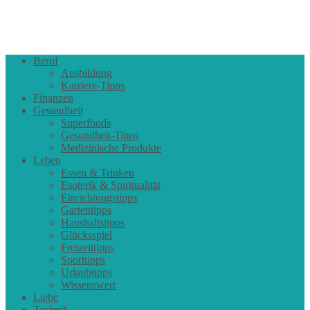
Beruf
Ausbildung
Karriere-Tipps
Finanzen
Gesundheit
Superfoods
Gesundheit-Tipps
Medizinische Produkte
Leben
Essen & Trinken
Esoterik & Spiritualität
Einrichtungstipps
Gartentipps
Haushaltstipps
Glücksspiel
Freizeittipps
Sporttipps
Urlaubtipps
Wissenswert
Liebe
Technik