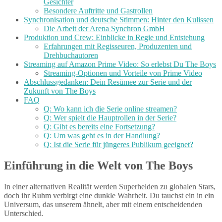
Gesichter
Besondere Auftritte und Gastrollen
Synchronisation und deutsche Stimmen: Hinter den Kulissen
Die Arbeit der Arena Synchron GmbH
Produktion und Crew: Einblicke in Regie und Entstehung
Erfahrungen mit Regisseuren, Produzenten und
Drehbuchautoren
Streaming auf Amazon Prime Video: So erlebst Du The Boys
Streaming-Optionen und Vorteile von Prime Video
Abschlussgedanken: Dein Resümee zur Serie und der
Zukunft von The Boys
FAQ
Q: Wo kann ich die Serie online streamen?
Q: Wer spielt die Hauptrollen in der Serie?
Q: Gibt es bereits eine Fortsetzung?
Q: Um was geht es in der Handlung?
Q: Ist die Serie für jüngeres Publikum geeignet?
Einführung in die Welt von The Boys
In einer alternativen Realität werden Superhelden zu globalen Stars,
doch ihr Ruhm verbirgt eine dunkle Wahrheit. Du tauchst ein in ein
Universum, das unserem ähnelt, aber mit einem entscheidenden
Unterschied.