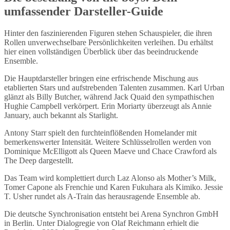
umfassender Darsteller-Guide
Hinter den faszinierenden Figuren stehen Schauspieler, die ihren
Rollen unverwechselbare Persönlichkeiten verleihen. Du erhältst
hier einen vollständigen Überblick über das beeindruckende
Ensemble.
Die Hauptdarsteller bringen eine erfrischende Mischung aus
etablierten Stars und aufstrebenden Talenten zusammen. Karl Urban
glänzt als Billy Butcher, während Jack Quaid den sympathischen
Hughie Campbell verkörpert. Erin Moriarty überzeugt als Annie
January, auch bekannt als Starlight.
Antony Starr spielt den furchteinflößenden Homelander mit
bemerkenswerter Intensität. Weitere Schlüsselrollen werden von
Dominique McElligott als Queen Maeve und Chace Crawford als
The Deep dargestellt.
Das Team wird komplettiert durch Laz Alonso als Mother’s Milk,
Tomer Capone als Frenchie und Karen Fukuhara als Kimiko. Jessie
T. Usher rundet als A-Train das herausragende Ensemble ab.
Die deutsche Synchronisation entsteht bei Arena Synchron GmbH
in Berlin. Unter Dialogregie von Olaf Reichmann erhielt die