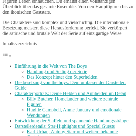
Figuren Leben einhauchen. Du erhältst einen vollständigen
Überblick über das gesamte Ensemble. Von den Hauptfiguren bis zu
den ikonischen Gaststars.
Die Charaktere sind komplex und vielschichtig. Die internationale
Besetzung meistert diese Herausforderung perfekt. Sie verkörpert
die satirische und brutale Welt der Serie auf einzigartige Weise.
Inhaltsverzeichnis
Einführung in die Welt von The Boys
Handlung und Setting der Serie
Das Konzept hinter den Superhelden
Die besetzung von the boys: Dein umfassender Darsteller-
Guide
Charakterporträts: Deine Helden und Antihelden im Detail
Billy Butcher, Homelander und weitere zentrale
Figuren
Hughie Campbell, Annie January und emotionale
Wendungen
Entwicklung der Staffeln und spannende Handlungsstränge
Darstellerdetails: Star-Highlights und Special Guests
Karl Urban, Antony Starr und weitere bekannte