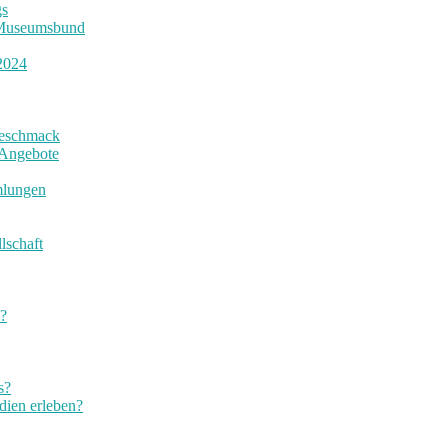
gs
r Museumsbund
2024
Geschmack
 Angebote
mlungen
lschaft
s?
s?
ien erleben?