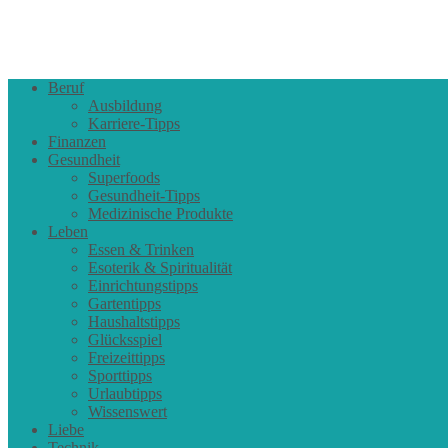
Beruf
Ausbildung
Karriere-Tipps
Finanzen
Gesundheit
Superfoods
Gesundheit-Tipps
Medizinische Produkte
Leben
Essen & Trinken
Esoterik & Spiritualität
Einrichtungstipps
Gartentipps
Haushaltstipps
Glücksspiel
Freizeittipps
Sporttipps
Urlaubtipps
Wissenswert
Liebe
Technik