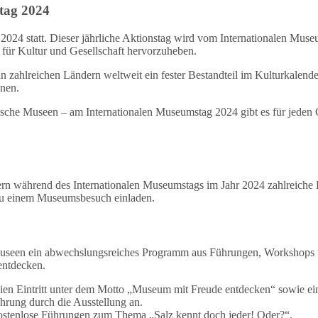
tag 2024
 2024 statt. Dieser jährliche Aktionstag wird vom Internationalen 
 für Kultur und Gesellschaft hervorzuheben.
in zahlreichen Ländern weltweit ein fester Bestandteil im Kulturkalen
nen.
he Museen – am Internationalen Museumstag 2024 gibt es für jeden 
hern während des Internationalen Museumstags im Jahr 2024 zahlreich
 zu einem Museumsbesuch einladen.
Museen ein abwechslungsreiches Programm aus Führungen, Workshops un
entdecken.
en Eintritt unter dem Motto „Museum mit Freude entdecken“ sowie ein
ührung durch die Ausstellung an.
kostenlose Führungen zum Thema „Salz kennt doch jeder! Oder?“.