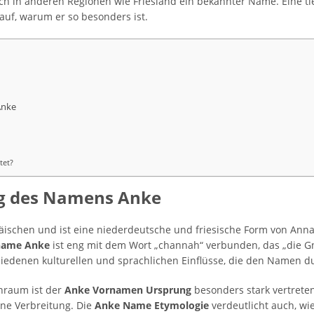
ch in anderen Regionen wie Friesland ein bekannter Name. Eine t
uf, warum er so besonders ist.
d
Anke
tet?
g des Namens Anke
schen und ist eine niederdeutsche und friesische Form von Anna,
name Anke
ist eng mit dem Wort „channah“ verbunden, das „die Gnä
chiedenen kulturellen und sprachlichen Einflüsse, die den Namen d
hraum ist der
Anke Vornamen Ursprung
besonders stark vertreten
ine Verbreitung. Die
Anke Name Etymologie
verdeutlicht auch, wie