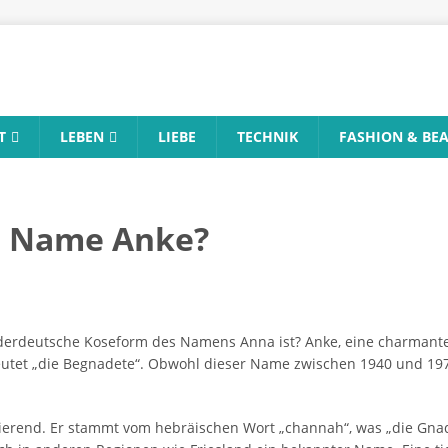
T
LEBEN
LIEBE
TECHNIK
FASHION & BE
 Name Anke?
derdeutsche Koseform des Namens Anna ist? Anke, eine charmante 
utet „die Begnadete“. Obwohl dieser Name zwischen 1940 und 1975
ierend. Er stammt vom hebräischen Wort „channah“, was „die Gnade