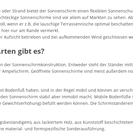
 oder Strand bietet der Sonnenschirm einen flexiblen Sonnenschu
chteckige Sonnenschirme sind vor allem auf Märkten zu sehen. Abe
ll, wenn er z.B. die lauschige Terrassennische optimal beschatte
i hier nur am Rande vermerkt.
ter Aufsicht betrieben und bei aufkommenden Wind geschlossen we
ten gibt es?
n der Sonnenschirmkonstruktion. Entweder steht der Ständer mitt
r Ampelschirm. Geöffnete Sonnenschirme sind meist außerdem no
it Bodenfuß haben, sind in der Regel mobil und können an versch
den Sonnenschirm stabil aber immobil macht. Mobile Bodenfüße s
 die Gewichtserhöhung) befüllt werden können. Die Schirmständerei
gsbeständigem), aus lackiertem Holz, aus Kunststoff beschichtetem
ine material- und formspezifische Sonderausführung.