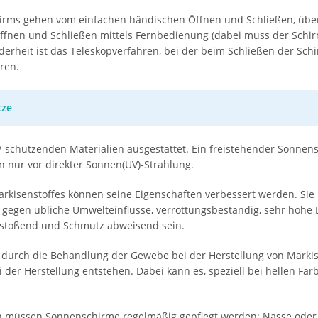
ms gehen vom einfachen händischen Öffnen und Schließen, über S
Öffnen und Schließen mittels Fernbedienung (dabei muss der Schi
erheit ist das Teleskopverfahren, bei der beim Schließen der Sc
ren.
tze
hützenden Materialien ausgestattet. Ein freistehender Sonnensc
n nur vor direkter Sonnen(UV)-Strahlung.
kisenstoffes können seine Eigenschaften verbessert werden. Sie 
gegen übliche Umwelteinflüsse, verrottungsbeständig, sehr hohe L
stoßend und Schmutz abweisend sein.
 durch die Behandlung der Gewebe bei der Herstellung von Markis
ei der Herstellung entstehen. Dabei kann es, speziell bei hellen Fa
.
ten müssen Sonnenschirme regelmäßig gepflegt werden: Nasse ode