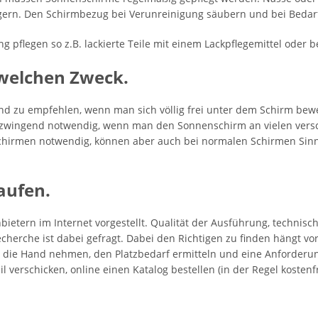
gern. Den Schirmbezug bei Verunreinigung säubern und bei Bedar
 pflegen so z.B. lackierte Teile mit einem Lackpflegemittel oder b
welchen Zweck.
nd zu empfehlen, wenn man sich völlig frei unter dem Schirm be
 zwingend notwendig, wenn man den Sonnenschirm an vielen versc
Schirmen notwendig, können aber auch bei normalen Schirmen Si
aufen.
etern im Internet vorgestellt. Qualität der Ausführung, technisc
echerche ist dabei gefragt. Dabei den Richtigen zu finden hängt v
 die Hand nehmen, den Platzbedarf ermitteln und eine Anforderungsl
l verschicken, online einen Katalog bestellen (in der Regel kostenf