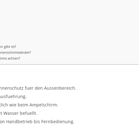
n gibt es?
onnenschirmständer?
irms achten?
onnenschutz fuer den Aussenbereich.
 Ausfuehrung.
itlich wie beim Ampelschirm.
t Wasser befuellt.
on Handbetrieb bis Fernbedienung.