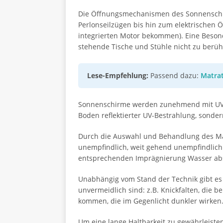
Die Öffnungsmechanismen des Sonnenschir
Perlonseilzügen bis hin zum elektrischen 
integrierten Motor bekommen). Eine Besond
stehende Tische und Stühle nicht zu berüh
Lese-Empfehlung:
Passend dazu:
Matra
Sonnenschirme werden zunehmend mit UV-sc
Boden reflektierter UV-Bestrahlung, sonder
Durch die Auswahl und Behandlung des Mar
unempfindlich, weit gehend unempfindlich 
entsprechenden Imprägnierung Wasser ab
Unabhängig vom Stand der Technik gibt es
unvermeidlich sind: z.B. Knickfalten, die b
kommen, die im Gegenlicht dunkler wirken
Um eine lange Haltbarkeit zu gewährleis